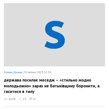
Роман Доник
20 липня 2023 12:55
держава посилає меседж – «стильно модно
молодьожно» зараз не Батьківщину боронити, а
гаситися в тилу
4203
23
0