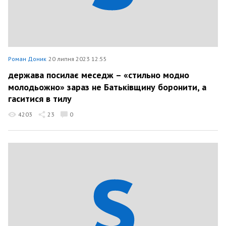
Роман Доник
20 липня 2023 12:55
держава посилає меседж – «стильно модно
молодьожно» зараз не Батьківщину боронити, а
гаситися в тилу
4203
23
0