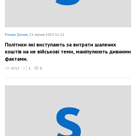
Роман Доник
21 липня 2023 12:12
Політики які виступають за витрати шалених
коштів на не військові теми, маніпулюють дивними
фактами.
4717
1
0