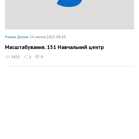
Роман Доник
14 липня 2023 09:43
Масштабування. 151 Навчальний центр
3421
1
0
Роман Доник
6 липня 2023 12:17
Маємо за честь мати такого носія нашого першого
патчу
4372
1
0