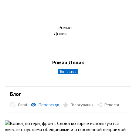
Роман Доник
топ-автор
Блог
Свіжі
Перегляди
Голосування
Репости