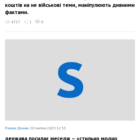
коштів на не військові теми, маніпулюють дивними
фактами.
4717
1
0
Роман Доник
20 липня 2023 12:55
держава посилає меседж – «стильно модно