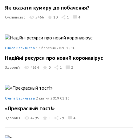
Як сказати кумиру до побачення?
Суспільство
5466
10
1
4
Ольга Васильєва
13 березня 2020 19:05
Надійні ресурси про новий коронавірус
Здоров’я
4654
0
1
2
Ольга Васильєва
2 квітня 2019 01:16
«Прекрасный тост!»
Здоров’я
4295
8
29
4