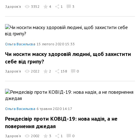
Здоров’я
3352
4
1
3
Ольга Васильєва
15 лютого 2020 15:33
Чи носити маску здоровій людині, щоб захистити
себе від грипу?
Здоров’я
2022
2
158
0
Ольга Васильєва
6 травня 2020 14:17
Ремдесівір проти КОВІД-19: нова надія, а не
повернення джедая
Здоров’я
2002
3
1
0