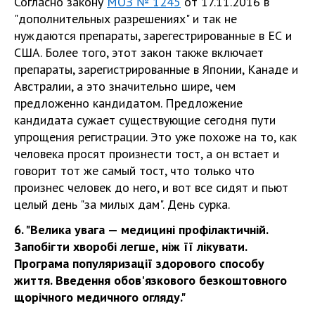
Согласно закону
МОЗ № 1245
от 17.11.2016 в
"дополнительных разрешениях" и так не
нуждаются препараты, зарегестрированные в ЕС и
США. Более того, этот закон также включает
препараты, зарегистрированные в Японии, Канаде и
Австралии, а это значительно шире, чем
предложенно кандидатом. Предложение
кандидата сужает существующие сегодня пути
упрощения регистрации. Это уже похоже на то, как
человека просят произнести тост, а он встает и
говорит тот же самый тост, что только что
произнес человек до него, и вот все сидят и пьют
целый день "за милых дам". День сурка.
6. "Велика увага — медицині профілактичній.
Запобігти хворобі легше, ніж її лікувати.
Програма популяризації здорового способу
життя. Введення обов'язкового безкоштовного
щорічного медичного огляду."