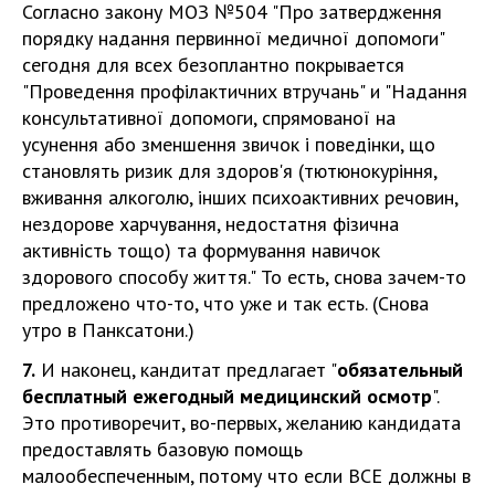
Согласно закону МОЗ №504 "Про затвердження
порядку надання первинної медичної допомоги"
сегодня для всех безоплантно покрывается
"Проведення профілактичних втручань" и "Надання
консультативної допомоги, спрямованої на
усунення або зменшення звичок і поведінки, що
становлять ризик для здоров'я (тютюнокуріння,
вживання алкоголю, інших психоактивних речовин,
нездорове харчування, недостатня фізична
активність тощо) та формування навичок
здорового способу життя." То есть, снова зачем-то
предложено что-то, что уже и так есть. (Снова
утро в Панксатони.)
7.
И наконец, кандитат предлагает "
обязательный
бесплатный ежегодный медицинский осмотр
".
Это противоречит, во-первых, желанию кандидата
предоставлять базовую помощь
малообеспеченным, потому что если ВСЕ должны в