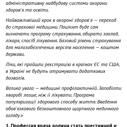
адміністративну надбудову системи охорони
здоров'я та освіти.
Найважливіший крок в охороні здоров'я — переход
до страхової медицини. Пацієнт буде сам
визначати програму страхування, обирати заклад,
лікаря, спосіб лікування. Базовий рівень страхування
для малозабезпечених верств населення — коштом
держави.
Ліки, які пройшли реєстрацію в країнах ЄС та США,
в Україні не будуть отримувати додаткових
дозволів.
Велика увага — медицині профілактичній. Запобігти
хворобі легше, ніж її лікувати. Програма
популяризації здорового способу життя. Введення
обов'язкового безкоштовного щорічного медичного
огляду
.»
1. Профессия врача должна стать престижной и