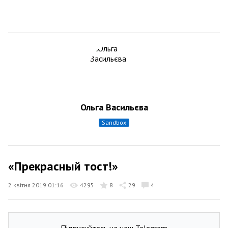
Ольга Васильєва
sandbox
«Прекрасный тост!»
2 квітня 2019 01:16
4295
8
29
4
Підписуйтесь на наш Telegram