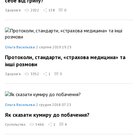
себе від грипу?
Здоров’я
2022
158
0
Ольга Васильєва
2 серпня 2019 19:23
Протоколи, стандарти, «страхова медицина» та
інші розмови
Здоров’я
3352
1
3
Ольга Васильєва
2 грудня 2018 07:23
Як сказати кумиру до побачення?
Суспільство
5466
1
4