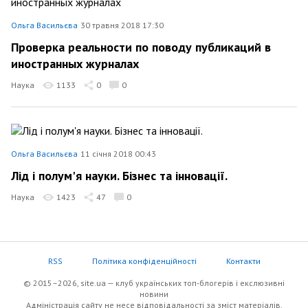
Ольга Васильєва
30 травня 2018 17:30
Проверка реальности по поводу публикаций в
иностранных журналах
Наука
1133
0
0
Ольга Васильєва
11 січня 2018 00:43
Лід і полум'я науки. Бізнес та інновації.
Наука
1423
47
0
RSS
Політика конфіденційності
Контакти
© 2015–2026, site.ua — клуб українських топ-блогерів i екслюзивнi
новини
Адміністрація сайту не несе відповідальності за зміст матеріалів,