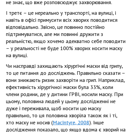
не знає, що вже розповсюджує захворювання.
І третє – це нереально у транспорті, на вулиці, і
навіть в офісі примусити всіх хворих поводитися
відповідально. Звісно, це повинно постійно
підтримуватися, але ми повинні дружити з
реальністю, якщо хочемо адекватно себе поводити
– у реальності не буде 100% хворих носити маску
на вулиці.
Чи насправді захищають хірургічні маски від грипу,
то це питання до досліджень. Правильно сказати –
вони знижають ризик захворіти на грип. Наприклад,
ефективність хірургічної маски була 33%, коли
члени родини, де у дитини ГРВІ, носили маску. При
цьому, половина людей у цьому дослідженні не
дуже і переживала, щоб носити цю маску
правильно, то ця половина хворіла також як і ті,
хто маску не носив (
MacIntyre, 2008
). Інше
дослідження показало, що якщо вдома є хворий на