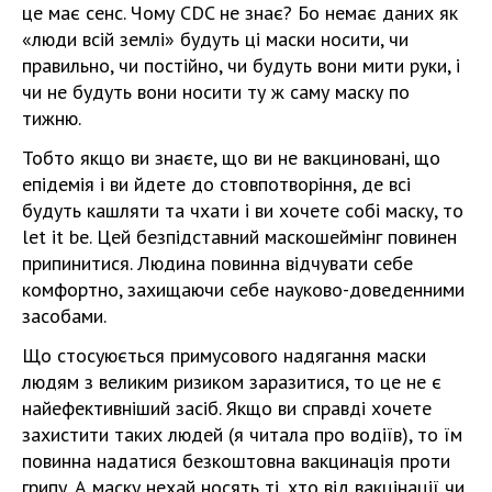
це має сенс. Чому CDC не знає? Бо немає даних як
«люди всій землі» будуть ці маски носити, чи
правильно, чи постійно, чи будуть вони мити руки, і
чи не будуть вони носити ту ж саму маску по
тижню.
Тобто якщо ви знаєте, що ви не вакциновані, що
епідемія і ви йдете до стовпотворіння, де всі
будуть кашляти та чхати і ви хочете собі маску, то
let it be. Цей безпідставний маскошеймінг повинен
припинитися. Людина повинна відчувати себе
комфортно, захищаючи себе науково-доведенними
засобами.
Що стосуюється примусового надягання маски
людям з великим ризиком заразитися, то це не є
найефективніший засіб. Якщо ви справді хочете
захистити таких людей (я читала про водіїв), то їм
повинна надатися безкоштовна вакцинація проти
грипу. А маску нехай носять ті, хто від вакцінації чи