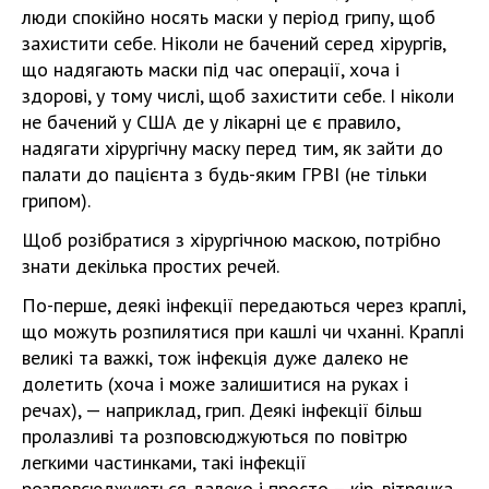
люди спокійно носять маски у період грипу, щоб
захистити себе. Ніколи не бачений серед хірургів,
що надягають маски під час операції, хоча і
здорові, у тому числі, щоб захистити себе. І ніколи
не бачений у США де у лікарні це є правило,
надягати хірургічну маску перед тим, як зайти до
палати до пацієнта з будь-яким ГРВІ (не тільки
грипом).
Щоб розібратися з хірургічною маскою, потрібно
знати декілька простих речей.
По-перше, деякі інфекції передаються через краплі,
що можуть розпилятися при кашлі чи чханні. Краплі
великі та важкі, тож інфекція дуже далеко не
долетить (хоча і може залишитися на руках і
речах), — наприклад, грип. Деякі інфекції більш
пролазливі та розповсюджуються по повітрю
легкими частинками, такі інфекції
розповсюджуються далеко і просто – кір, вітрянка.