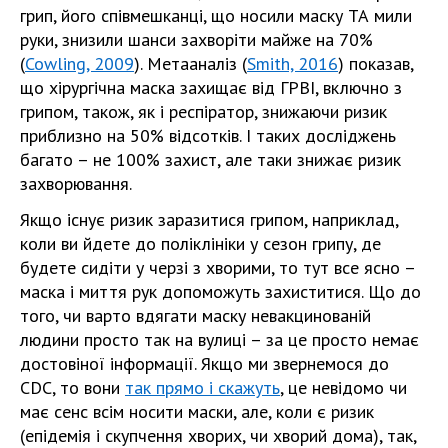
грип, його співмешканці, що носили маску ТА мили
руки, знизили шанси захворіти майже на 70%
(
Cowling, 2009
). Метааналіз (
Smith, 2016
) показав,
що хірургічна маска захищає від ГРВІ, включно з
грипом, також, як і респіратор, знижаючи ризик
приблизно на 50% відсотків. І таких досліджень
багато – не 100% захист, але таки знижає ризик
захворювання.
Якщо існує ризик заразитися грипом, наприклад,
коли ви йдете до поліклініки у сезон грипу, де
будете сидіти у черзі з хворими, то тут все ясно –
маска і миття рук допоможуть захиститися. Що до
того, чи варто вдягати маску невакцинованій
людини просто так на вулиці – за це просто немає
достовіної інформації. Якщо ми звернемося до
CDC, то вони
так прямо і скажуть
, це невідомо чи
має сенс всім носити маски, але, коли є ризик
(епідемія і скупчення хворих, чи хворий дома), так,