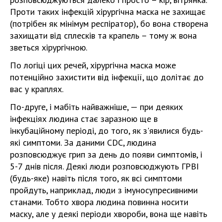
Проти таких інфекцій хірургічна маска не захищає
(потрібен як мінімум респіратор), бо вона створена
захищати від сплесків та крапель – тому ж вона
зветься хірургічною.
По логіці цих речей, хірургічна маска може
потенційно захистити від інфекції, що долітає до
вас у краплях.
По-друге, і мабіть найважніше, — при деяких
інфекціях людина стає заразною ще в
інкубаційному періоді, до того, як з'явилися будь-
які симптоми. За даними CDC, людина
розповсюджує грип за день до появи симптомів, і
5-7 днів після. Деякі люди розповсюджують ГРВІ
(будь-яке) навіть після того, як всі симптоми
пройдуть, наприклад, люди з імуносупресивними
станами. Тобто хвора людина повинна носити
маску, але у деякі періоди хвороби, вона ще навіть