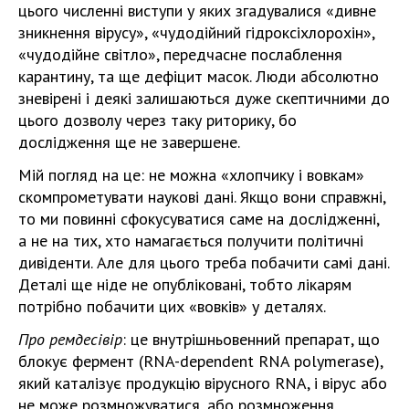
цього численні виступи у яких згадувалися «дивне
зникнення вірусу», «чудодійний гідроксіхлорохін»,
«чудодійне світло», передчасне послаблення
карантину, та ще дефіцит масок. Люди абсолютно
зневірені і деякі залишаються дуже скептичними до
цього дозволу через таку риторику, бо
дослідження ще не завершене.
Мій погляд на це: не можна «хлопчику і вовкам»
скомпрометувати наукові дані. Якщо вони справжні,
то ми повинні сфокусуватися саме на дослідженні,
а не на тих, хто намагається получити політичні
дивіденти. Але для цього треба побачити самі дані.
Деталі ще ніде не опубліковані, тобто лікарям
потрібно побачити цих «вовків» у деталях.
Про ремдесівір
: це внутрішньовенний препарат, що
блокує фермент (RNA-dependent RNA polymerase),
який каталізує продукцію вірусного RNA, і вірус або
не може розмножуватися, або розмноження