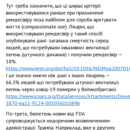
Тут треба зазначити, що ці ширші крітерії
використовувалися раніше при призначенні
ремдесівіру поза лайблом для спроби врятувати
життя (compassionate use). Лікарні, що
використовували ремдесівір у такий спосіб
опублікували дані: загальна смертність серед
людей, що потребували інвазивної вентиляції
легень (штучного дихання) і получили ремдесівір —
18%.
https://www.nejm.org/doi/full/10.1056/NEJMoa200701
І це значно нижче ніж дані з інших лікарень —
66.3% людей що потребували штучної вентиляції
легень через ковід-19 померли у Великобританії.
https://www.icnarc.org/DataServices/Attachments/Dow
5870-ea11-9124-00505601089b
По-третє, бюлетень новин від FDA
супроводжується недоречним возвеличенням
адміністрації Трампа. Наприклад, вже в другому