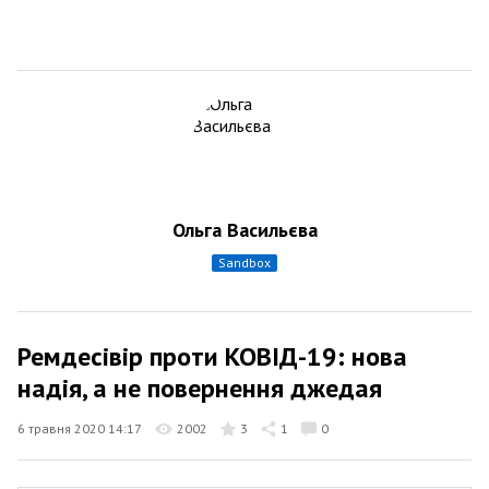
Ольга Васильєва
sandbox
Ремдесівір проти КОВІД-19: нова
надія, а не повернення джедая
6 травня 2020 14:17
2002
3
1
0