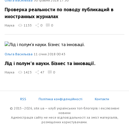
Ольга Васильєва
30 травня 2018 17:30
Проверка реальности по поводу публикаций в
иностранных журналах
Наука
1133
0
0
Ольга Васильєва
11 січня 2018 00:43
Лід і полум'я науки. Бізнес та інновації.
Наука
1423
47
0
RSS
Політика конфіденційності
Контакти
© 2015–2026, site.ua — клуб українських топ-блогерів i екслюзивнi
новини
Адміністрація сайту не несе відповідальності за зміст матеріалів,
розміщених користувачами.