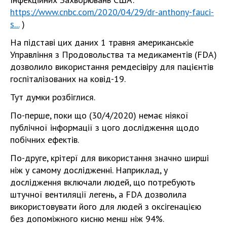
https://www.cnbc.com/2020/04/29/dr-anthony-fauci-
s...
)
На підставі цих даних 1 травня американськіе
Управління з Продовольства та медикаментів (FDA)
дозволило використання ремдесівіру для пацієнтів
госпіталізованих на ковід-19.
Тут думки розбіглися.
По-перше, поки що (30/4/2020) немає ніякої
публічної інформації з цого дослідження щодо
побічних ефектів.
По-друге, крітерї для використання значно ширші
ніж у самому дослідженні. Наприклад, у
дослідження включали людей, що потребують
штучної вентиляції легень, а FDA дозволила
використовувати його для людей з оксігенацією
без допоміжного кисню менш ніж 94%.