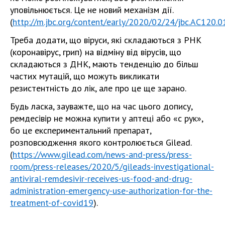
уповільнюється. Це не новий механізм дії.
(
http://m.jbc.org/content/early/2020/02/24/jbc.AC120.
Треба додати, що віруси, які складаються з РНК
(коронавірус, грип) на відміну від вірусів, що
складаються з ДНК, мають тенденцію до більш
частих мутацій, що можуть викликати
резистентність до лік, але про це ще зарано.
Будь ласка, зауважте, що на час цього допису,
ремдесівір не можна купити у аптеці або «с рук»,
бо це експериментальний препарат,
розповсюдження якого контролюється Gilead.
(
https://www.gilead.com/news-and-press/press-
room/press-releases/2020/5/gileads-investigational-
antiviral-remdesivir-receives-us-food-and-drug-
administration-emergency-use-authorization-for-the-
treatment-of-covid19
).