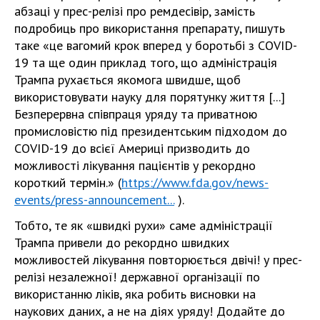
абзаці у прес-релізі про ремдесівір, замість
подробиць про використання препарату, пишуть
таке «це вагомий крок вперед у боротьбі з COVID-
19 та ще один приклад того, що адміністрація
Трампа рухається якомога швидше, щоб
використовувати науку для порятунку життя [...]
Безперервна співпраця уряду та приватною
промисловістю під президентським підходом до
COVID-19 до всієї Америці призводить до
можливості лікування пацієнтів у рекордно
короткий термін.» (
https://www.fda.gov/news-
events/press-announcement...
).
Тобто, те як «швидкі рухи» саме адміністрації
Трампа привели до рекордно швидких
можливостей лікування повторюється двічі! у прес-
релізі незалежної! державної організації по
використанню ліків, яка робить висновки на
наукових даних, а не на діях уряду! Додайте до