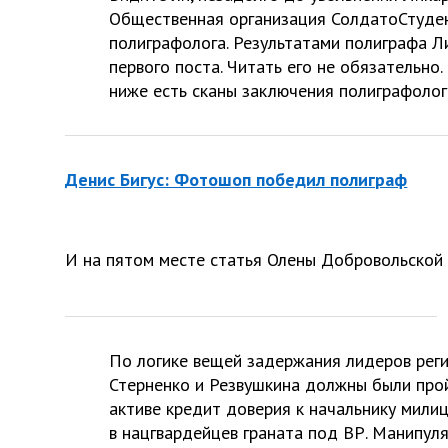
Общественная организация СолдатоСтуден
полиграфолога. Результатами полиграфа Ли
первого поста. Читать его не обязательно
ниже есть сканы заключения полиграфолог
Денис Бигус: Фотошоп победил полиграф
И на пятом месте статья Олены Добровольской 
По логике вещей задержания лидеров рег
Стерненко и Резвушкина должны были прой
активе кредит доверия к начальнику мили
в нацгвардейцев граната под ВР. Манипул