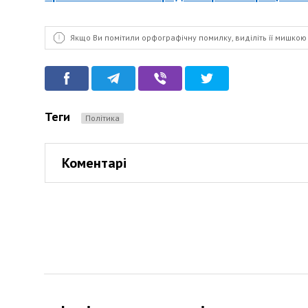
Якщо Ви помітили орфографічну помилку, виділіть її мишкою 
Теги
Політика
Коментарі