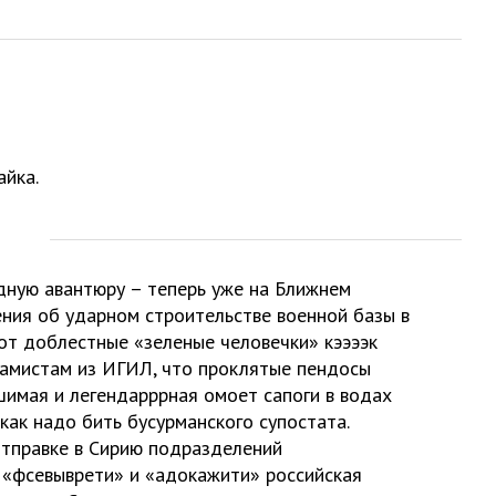
айка.
едную авантюру – теперь уже на Ближнем
ния об ударном строительстве военной базы в
вот доблестные «зеленые человечки» кээээк
ламистам из ИГИЛ, что проклятые пендосы
шимая и легендарррная омоет сапоги в водах
как надо бить бусурманского супостата.
отправке в Сирию подразделений
 «фсевыврети» и «адокажити» российская