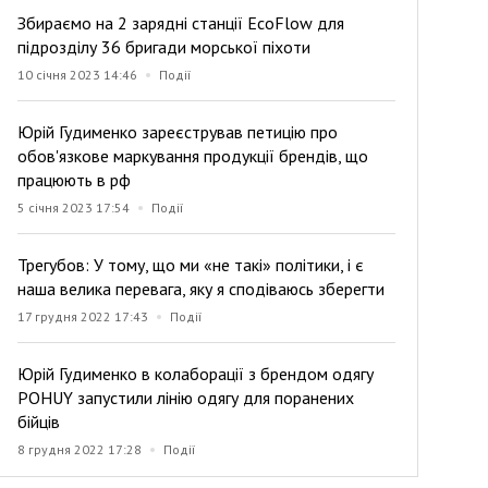
Збираємо на 2 зарядні станції EcoFlow для
підрозділу 36 бригади морської піхоти
10 січня 2023 14:46
Події
Юрій Гудименко зареєстрував петицію про
обов'язкове маркування продукції брендів, що
працюють в рф
5 січня 2023 17:54
Події
Трегубов: У тому, що ми «не такі» політики, і є
наша велика перевага, яку я сподіваюсь зберегти
17 грудня 2022 17:43
Події
Юрій Гудименко в колаборації з брендом одягу
POHUY запустили лінію одягу для поранених
бійців
8 грудня 2022 17:28
Події