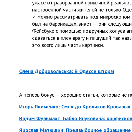
ужасе от разорванной привычной реальнос
настроенной части жителей не только Одес
И можно рассматривать под микроскопом 
был на баррикадах, знает — они следующи
Фейсбуке с помощью подручных холуев аги
сдаваться в плен врагу и пишущий так на
это всего лишь часть картинки.
Олена Добровольська: В Одессе шторм
А теперь бонус — хорошие статьи, которые не п
Игорь Якименко: Смех до Кроликов Кровавых
Вадим Фульмахт: Бабло Януковича: конфисков
Ярослав Матюшин: Предвыборное обращение 