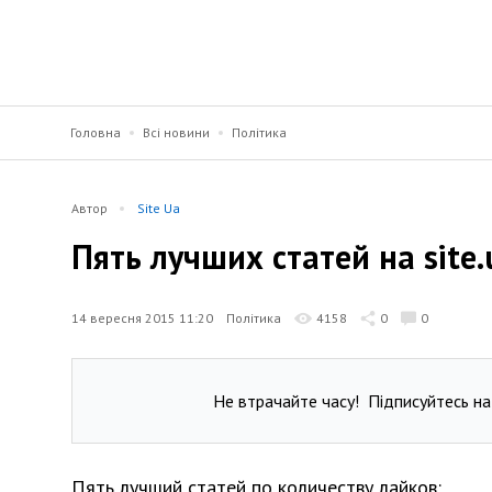
Головна
Всі новини
Політика
Автор
Site Ua
Пять лучших статей на site.
14 вересня 2015 11:20
Політика
4158
0
0
Не втрачайте часу!
Підписуйтесь на
Пять лучший статей по количеству лайков: