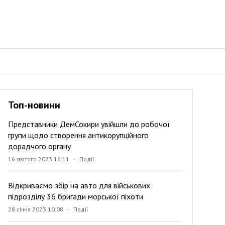
Топ-новини
Представники ДемСокири увійшли до робочої
групи щодо створення антикорупційного
дорадчого органу
16 лютого 2023 16:11
Події
Відкриваємо збір на авто для військових
підрозділу 36 бригади морської піхоти
28 січня 2023 10:08
Події