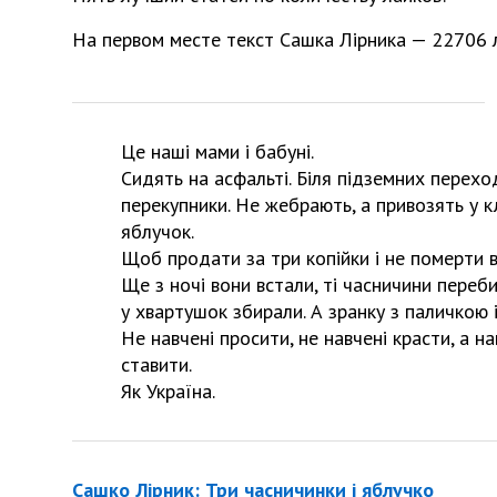
На первом месте текст Сашка Лірника — 22706 л
Це наші мами і бабуні.
Сидять на асфальті. Біля підземних переход
перекупники. Не жебрають, а привозять у к
яблучок.
Щоб продати за три копійки і не померти в
Ще з ночі вони встали, ті часничини переб
у хвартушок збирали. А зранку з паличкою
Не навчені просити, не навчені красти, а на
ставити.
Як Україна.
Сашко Лірник: Три часничинки і яблучко