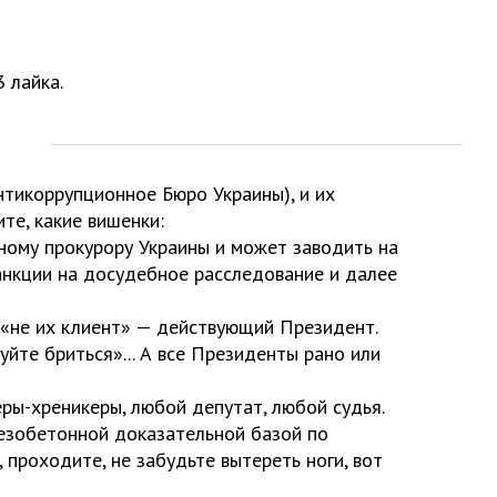
 лайка.
нтикоррупционное Бюро Украины), и их
те, какие вишенки:
ьному прокурору Украины и может заводить на
анкции на досудебное расследование и далее
й «не их клиент» — действующий Президент.
йте бриться»... А все Президенты рано или
еры-хреникеры, любой депутат, любой судья.
лезобетонной доказательной базой по
 проходите, не забудьте вытереть ноги, вот