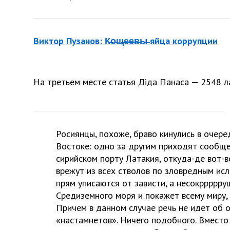
Виктор Пузанов: К̶о̶щ̶е̶е̶в̶ы̶ яйца коррупции
На третьем месте статья Діда Панаса — 2548 л
Росиянцы, похоже, браво кинулись в очер
Востоке: одно за другим приходят сообще
сирийском порту Латакия, откуда-де вот-
врежут из всех стволов по зловредным ис
прям уписаются от зависти, а несокррррру
Средиземного моря и покажет всему миру, 
Причем в данном случае речь не идет об 
«настамнетов». Ничего подобного. Вместо