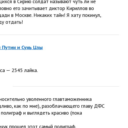
ихся в Сирию солдат называют чуть ли не
ловно его зачитывает диктор Кириллов во
ди в Москве. Никаких тайн! Я хату покинул,
ду отдать!
и Путин и Сунь Цзы
са — 2545 лайка.
тносительно уволенного главтаможенника
дливо, как по мне), разоблачающего главу ДФС
 полиграф и выглядеть красиво (пока
рчук прошел этот самый полиграф.