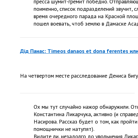
пресса шумит-гремит победно. Отправляющ
поименно, список подразделений звучит, с
время очередного парада на Красной площа
пошел воевать, чтоб землю в Дамаске Аса
Дід Панас: Timeos danaos et dona ferentes ил
На четвертом месте расследование Дениса Бигу
Ох мы тут случайно нажор обнаружили. О
Константина Ликарчука, активно (и справе
Насирова. Рассказ будет о том, как пройти
помощнички не натупят).
Видите ли, незадолго до увольнения Лика