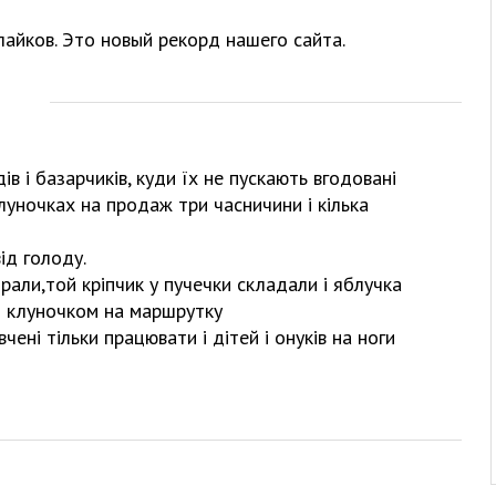
айков. Это новый рекорд нашего сайта.
ів і базарчиків, куди їх не пускають вгодовані
луночках на продаж три часничини і кілька
ід голоду.
ирали,той кріпчик у пучечки складали і яблучка
 і клуночком на маршрутку
вчені тільки працювати і дітей і онуків на ноги