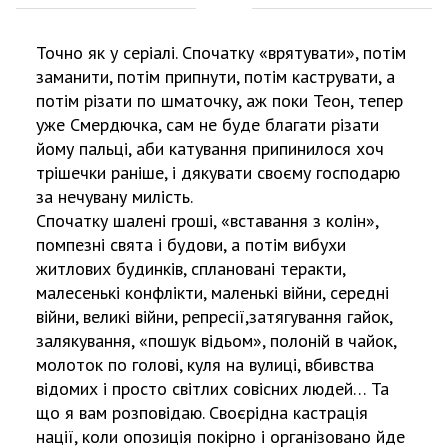
Точно як у серіалі. Спочатку «врятувати», потім
заманити, потім припнути, потім каструвати, а
потім різати по шматочку, аж поки Теон, тепер
уже Смердючка, сам не буде благати різати
йому пальці, аби катування припинилося хоч
трішечки раніше, і дякувати своєму господарю
за нечувану милість.
Спочатку шалені гроші, «вставання з колін»,
помпезні свята і будови, а потім вибухи
житлових будинків, сплановані теракти,
малесенькі конфлікти, маленькі війни, середні
війни, великі війни, репресії,затягування гайок,
залякування, «пошук відьом», полоній в чайок,
молоток по голові, куля на вулиці, вбивства
відомих і просто світлих совісних людей… Та
що я вам розповідаю. Своєрідна кастрація
нації, коли опозиція покірно і організовано йде