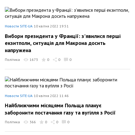
Новости SITE-UA
10 квітня 2022 19:51
Вибори президента у Франції: з'явилися перші
екзитполи, ситуація для Макрона досить
напружена
Політика
1673
0
0
0
Новости SITE-UA
10 квітня 2022 11:46
Найближчими місяцями Польща планує
заборонити постачання газу та вугілля з Росії
Політика
366
0
0
0