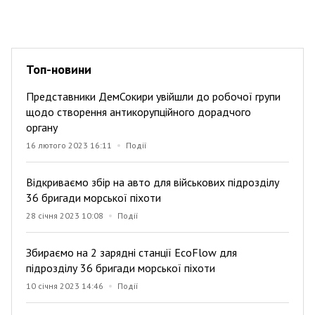
Топ-новини
Представники ДемСокири увійшли до робочої групи
щодо створення антикорупційного дорадчого
органу
16 лютого 2023 16:11
Події
Відкриваємо збір на авто для військових підрозділу
36 бригади морської піхоти
28 січня 2023 10:08
Події
Збираємо на 2 зарядні станції EcoFlow для
підрозділу 36 бригади морської піхоти
10 січня 2023 14:46
Події