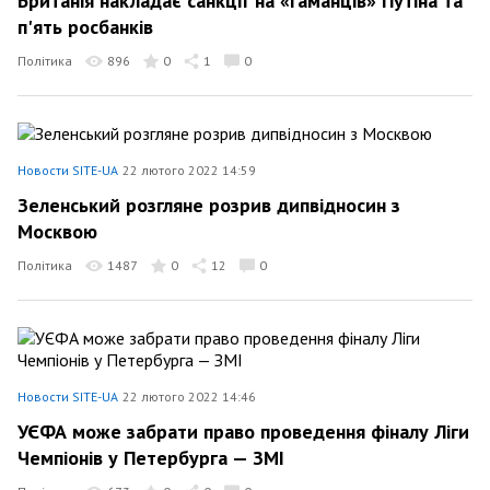
Британія накладає санкції на «гаманців» Путіна та
п'ять росбанків
Політика
896
0
1
0
Новости SITE-UA
22 лютого 2022 14:59
Зеленський розгляне розрив дипвідносин з
Москвою
Політика
1487
0
12
0
Новости SITE-UA
22 лютого 2022 14:46
УЄФА може забрати право проведення фіналу Ліги
Чемпіонів у Петербурга — ЗМІ