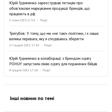
Юрій Гудименко зареєстрував петицію про
обов'язкове маркування продукції брендів, що
працюють в рф
5 січня 2023 17:54
Події
Трегубов: У тому, що ми «не такі» політики, і є наша
велика перевага, яку я сподіваюсь зберегти
17 грудня 2022 17:43
Події
Юрій Гудименко в колаборації з брендом одягу
POHUY запустили лінію одягу для поранених бійців
8 грудня 2022 17:28
Події
Інші новини по темi