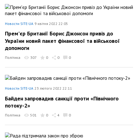
Новости SITE-UA
9 квітня 2022 22:05
Прем'єр Британії Борис Джонсон привіз до
України новий пакет фінансової та військової
допомоги
Політика
307
0
0
0
Новости SITE-UA
23 лютого 2022 22:11
Байден запровадив санкції проти «Північного
потоку-2»
Політика
501
0
4
0