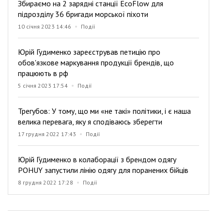
Збираємо на 2 зарядні станції EcoFlow для
підрозділу 36 бригади морської піхоти
10 січня 2023 14:46
Події
Юрій Гудименко зареєстрував петицію про
обов'язкове маркування продукції брендів, що
працюють в рф
5 січня 2023 17:54
Події
Трегубов: У тому, що ми «не такі» політики, і є наша
велика перевага, яку я сподіваюсь зберегти
17 грудня 2022 17:43
Події
Юрій Гудименко в колаборації з брендом одягу
POHUY запустили лінію одягу для поранених бійців
8 грудня 2022 17:28
Події