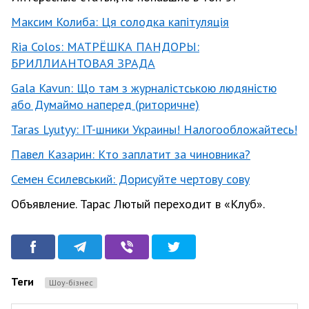
Максим Колиба: Ця солодка капітуляція
Ria Colos: МАТРЁШКА ПАНДОРЫ:
БРИЛЛИАНТОВАЯ ЗРАДА
Gala Kavun: Що там з журналістською людяністю
або Думаймо наперед (риторичне)
Taras Lyutyy: IT-шники Украины! Налогообложайтесь!
Павел Казарин: Кто заплатит за чиновника?
Семен Єсилевський: Дорисуйте чертову сову
Объявление. Тарас Лютый переходит в «Клуб».
Теги
Шоу-бізнес