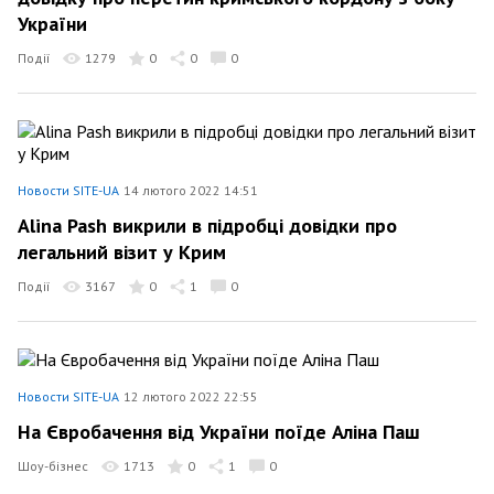
України
Події
1279
0
0
0
Новости SITE-UA
14 лютого 2022 14:51
Alina Pash викрили в підробці довідки про
легальний візит у Крим
Події
3167
0
1
0
Новости SITE-UA
12 лютого 2022 22:55
На Євробачення від України поїде Аліна Паш
Шоу-бізнес
1713
0
1
0