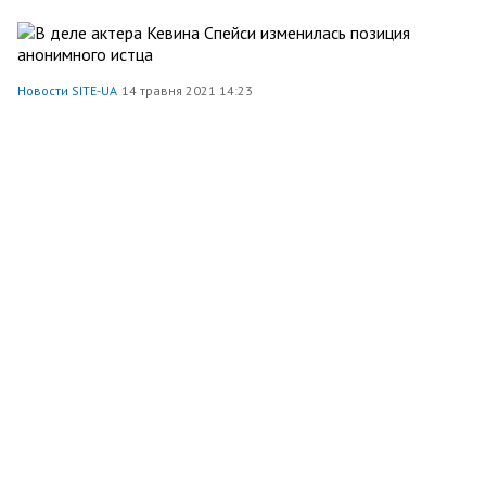
Новости SITE-UA
14 травня 2021 14:23
В деле актера Кевина Спейси изменилась позиция
анонимного истца
Шоу-бізнес
1699
5
204
0
Site Ua
1 травня 2021 23:24
Найкращі матеріали квітня
Шоу-бізнес
5137
5
1
0
Site Ua
1 квітня 2021 21:08