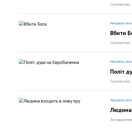
Суспільство
Михайло Ан
Вбити Б
Суспільство
Михайло Ан
Політ д
Суспільство
Михайло Ан
Людина 
За кордоном