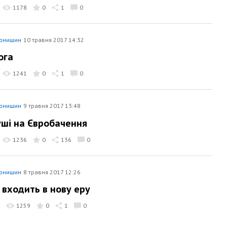
1178
0
1
0
тонишин
10 травня 2017 14:32
ога
1241
0
1
0
тонишин
9 травня 2017 13:48
уші на Євробачення
1236
0
136
0
тонишин
8 травня 2017 12:26
входить в нову еру
1259
0
1
0