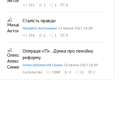
251
2
1
0
Сталість правди
Михайло Антонишин
11 квітня 2022 16:04
156
1
1
0
Операція «П»...Думка про пенсійну
реформу
Олексій/Алексей Синюк
20 квітня 2017 16:03
Суспільство
1988
1
11
2