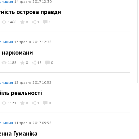
тонишин
14 травня 2017 12:30
ність острова правди
1466
0
1
1
тонишин
13 травня 2017 12:36
і наркомани
1188
0
48
0
тонишин
12 травня 2017 10:52
іль реальності
1121
0
1
0
тонишин
11 травня 2017 09:56
нна Гуманіка