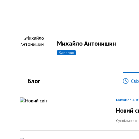
Михайло Антонишин
sandbox
Блог
Сві
Михайло Ан
Новий с
Суспільство