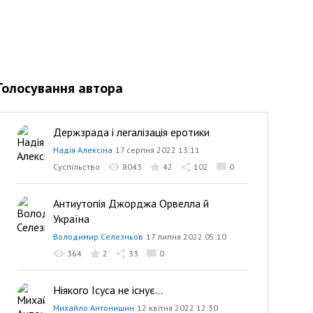
Голосування автора
Держзрада і легалізація еротики
Надія Алексіна
17 серпня 2022 13:11
Суспільство
8043
42
102
0
Антиутопія Джорджа Орвелла й
Україна
Володимир Селезньов
17 липня 2022 05:10
364
2
33
0
Ніякого Ісуса не існує...
Михайло Антонишин
12 квітня 2022 12:30