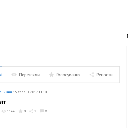
жі
Перегляди
Голосування
Репости
тонишин
15 травня 2017 11:01
віт
1166
0
1
0