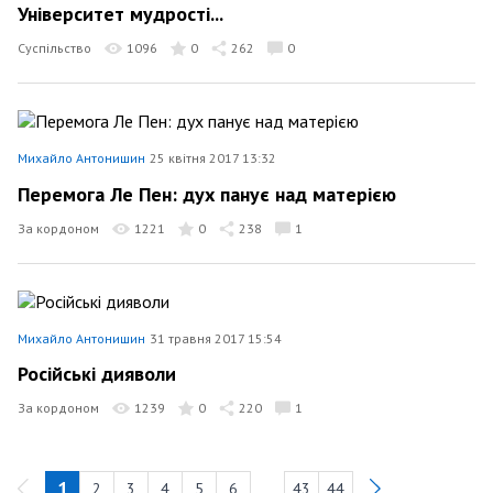
Університет мудрості...
Суспільство
1096
0
262
0
Михайло Антонишин
25 квітня 2017 13:32
Перемога Ле Пен: дух панує над матерією
За кордоном
1221
0
238
1
Михайло Антонишин
31 травня 2017 15:54
Російські дияволи
За кордоном
1239
0
220
1
1
2
3
4
5
6
43
44