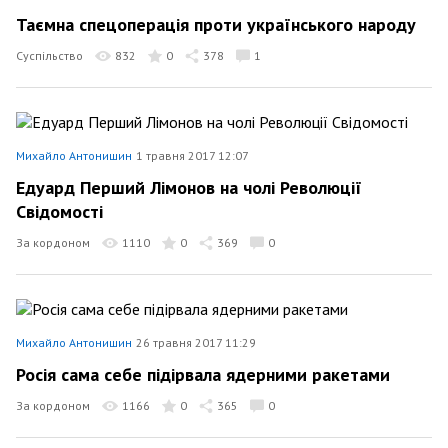
Таємна спецоперація проти українського народу
Суспільство
832
0
378
1
Михайло Антонишин
1 травня 2017 12:07
Едуард Перший Лімонов на чолі Революції
Свідомості
За кордоном
1110
0
369
0
Михайло Антонишин
26 травня 2017 11:29
Росія сама себе підірвала ядерними ракетами
За кордоном
1166
0
365
0