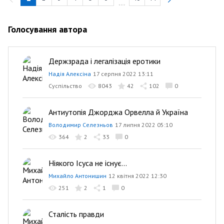
Голосування автора
Держзрада і легалізація еротики
Надія Алексіна
17 серпня 2022 13:11
Суспільство
8043
42
102
0
Антиутопія Джорджа Орвелла й Україна
Володимир Селезньов
17 липня 2022 05:10
364
2
33
0
Ніякого Ісуса не існує...
Михайло Антонишин
12 квітня 2022 12:30
251
2
1
0
Сталість правди