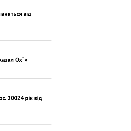
ізняться від
 казки Ох“»
с. 20024 рік від