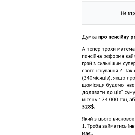
Не втр
Думка
про пенсійну 
А тепер трохи математ
пенсійна реформа займ
грай з сильнішим супе
свого існування ? .Так
(240місяців), якщо пр
щомісяця будемо інвес
додавати до цієї суму
місяць 124 000 грн, а
528$.
Який з цього висновок
1. Треба займатись ін
має..