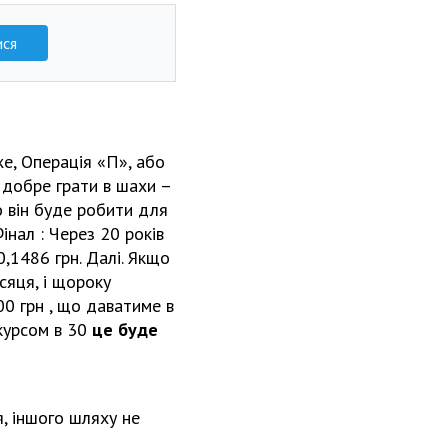
ися
е, Операція «П», або
 добре грати в шахи –
о він буде робити для
Фінал : Через 20 років
,1486 грн. Далі. Якщо
сяця, і щороку
00 грн , що даватиме в
 курсом в 30
це буде
я, іншого шляху не