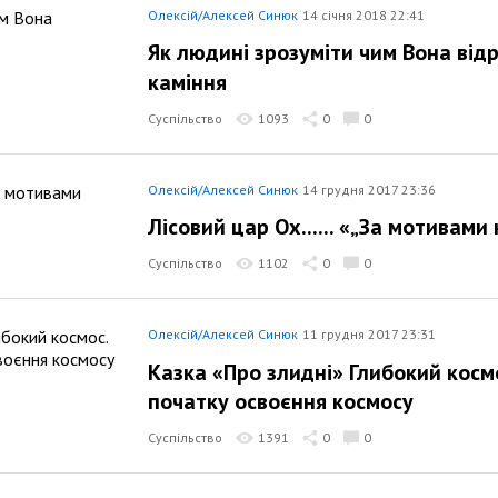
Олексій/Алексей Синюк
14 січня 2018 22:41
Як людині зрозуміти чим Вона відр
каміння
Суспільство
1093
0
0
Олексій/Алексей Синюк
14 грудня 2017 23:36
Лісовий цар Ох...... «„За мотивами
Суспільство
1102
0
0
Олексій/Алексей Синюк
11 грудня 2017 23:31
Казка «Про злидні» Глибокий космо
початку освоєння космосу
Суспільство
1391
0
0