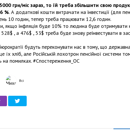
000 грн/міс зараз, то їй треба збільшити свою продук
26 %
. А додаткові кошти витрачати на інвестиції (для пен
нь 10 годин, тепер треба працювати 12,6 годин.
ти, якщо інфляція буде 10% то людина буде отримувати на
сі 528$ , а 476$ , 53$ треба буде знову реінвестувати в 
 бюрократії будуть переконувати нас в тому, що державн
е їх хліб, але Російській лохотрон пенсійної системи то
сь на помилках. #Спостереження_ОC
Всі