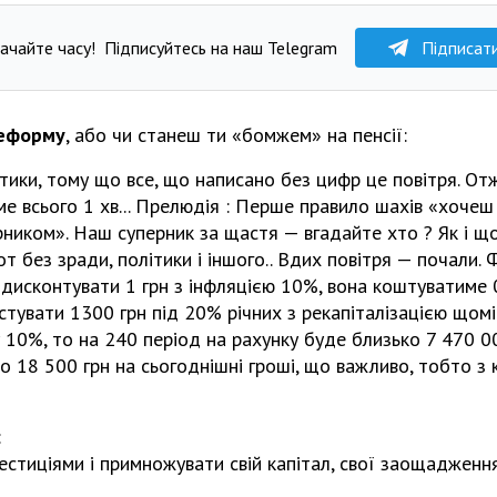
ачайте часу!
Підписуйтесь на наш Telegram
Підписат
реформу
, або чи станеш ти «бомжем» на пенсії:
ики, тому що все, що написано без цифр це повітря. Отж
е всього 1 хв... Прелюдія : Перше правило шахів «хочеш
рником». Наш суперник за щастя — вгадайте хто ? Як і щ
 от без зради, політики і іншого.. Вдих повітря — почали. 
одисконтувати 1 грн з інфляцією 10%, вона коштуватиме 0
тувати 1300 грн під 20% річних з рекапіталізацією щомі
 10%, то на 240 період на рахунку буде близько 7 470 0
бо 18 500 грн на сьогоднішні гроші, що важливо, тобто з
:
вестиціями і примножувати свій капітал, свої заощадженн