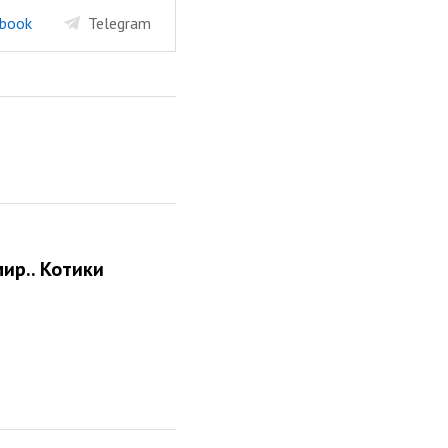
book
Telegram
ир.. Котики