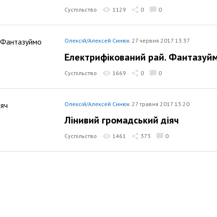
Суспільство
1129
0
0
Олексій/Алексей Синюк
27 червня 2017 13:37
Електрифікований рай. Фантазуй
Суспільство
1669
0
0
Олексій/Алексей Синюк
27 травня 2017 13:20
Лінивий громадський діяч
Суспільство
1461
373
0
Олексій/Алексей Синюк
7 травня 2017 18:51
Під враженнями від інтерв'ю Ілон
Суспільство
2141
1
0