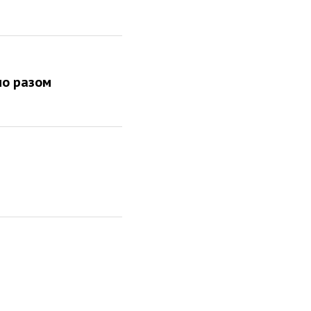
мо разом
а Маска