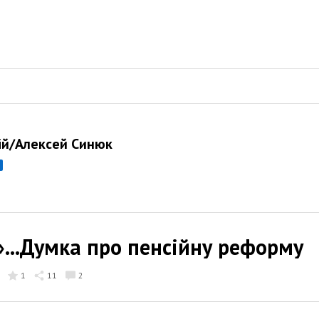
ій/Алексей Синюк
»...Думка про пенсійну реформу
1
11
2