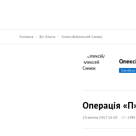
Головна
Всі блоги
Олексій/Алексей Синюк
Олекс
sandbox
Операція «П
20 квітня 2017 16:03
1985