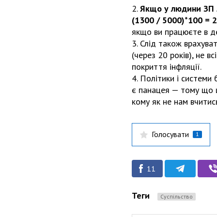
2.
Якщо у людини ЗП 5
(1300 / 5000)*100 = 
якщо ви працюєте в де
3. Слід також врахува
(через 20 років), не в
покриття інфляції.
4. Політики і системи
є панацея — тому що ц
кому як не нам вчити
Голосувати
1
11
Теги
Суспільство