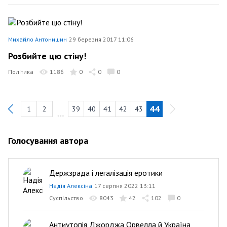
Михайло Антонишин
29 березня 2017 11:06
Розбийте цю стіну!
Політика
1186
0
0
0
44
1
2
39
40
41
42
43
Previous
Голосування автора
Держзрада і легалізація еротики
Надія Алексіна
17 серпня 2022 13:11
Суспільство
8043
42
102
0
Антиутопія Джорджа Орвелла й Україна