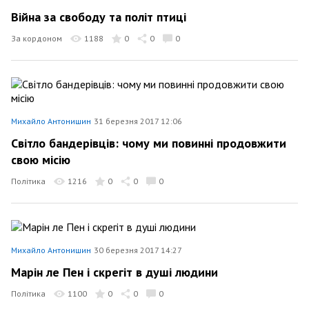
Війна за свободу та політ птиці
За кордоном
1188
0
0
0
Михайло Антонишин
31 березня 2017 12:06
Світло бандерівців: чому ми повинні продовжити
свою місію
Політика
1216
0
0
0
Михайло Антонишин
30 березня 2017 14:27
Марін ле Пен і скрегіт в душі людини
Політика
1100
0
0
0