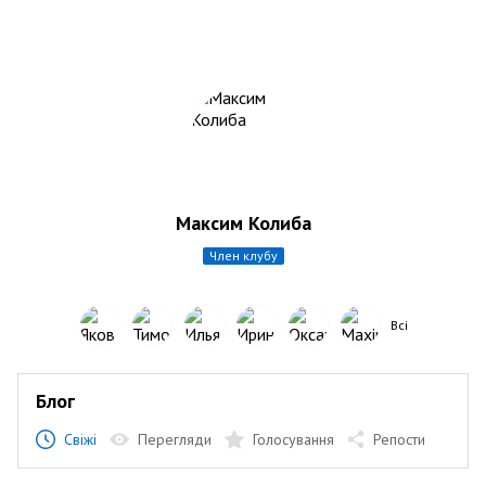
Максим Колиба
член клубу
Всі
Блог
Свіжі
Перегляди
Голосування
Репости