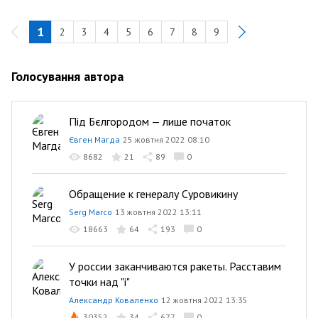
1
2
3
4
5
6
7
8
9
Голосування автора
Під Бєлгородом — лише початок
Євген Магда
25 жовтня 2022 08:10
8682
21
89
0
Обращение к генералу Суровикину
Serg Marco
13 жовтня 2022 13:11
18663
64
193
0
У россии заканчиваются ракеты. Расставим
точки над "i"
Александр Коваленко
12 жовтня 2022 13:35
30352
34
677
0