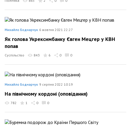
Політика
865
2
0
0
Михайло Боднарчук
6 жовтня 2021 22:27
Як голова Укрексимбанку Євген Мецгер у КВН
попав
Суспільство
843
6
0
0
Михайло Боднарчук
9 серпня 2022 10:19
На північному кордоні (оповідання)
782
1
0
0