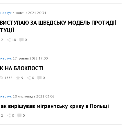
нарчук
4 жовтня 2021 20:34
 ВИСТУПАЮ ЗА ШВЕДСЬКУ МОДЕЛЬ ПРОТИДІЇ
ТУЦІЇ
2
18
0
нарчук
17 травня 2022 17:00
К НА БЛОКПОСТІ
1332
9
0
0
нарчук
10 листопада 2021 03:06
мак вирішував мігрантську кризу в Польщі
2
0
0