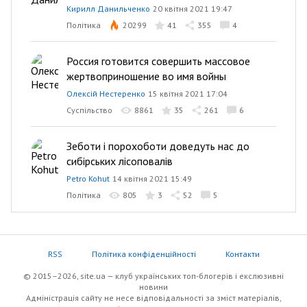
Кирилл Данильченко
20 квітня 2021 19:47
Політика
20299
41
355
4
Россия готовится совершить массовое
жертвоприношение во имя войны
Олексій Нестеренко
15 квітня 2021 17:04
Суспільство
8861
35
261
6
Зеботи і порохоботи доведуть нас до
сибірських лісоповалів
Petro Kohut
14 квітня 2021 15:49
Політика
805
3
52
5
RSS
Політика конфіденційності
Контакти
© 2015–2026, site.ua — клуб українських топ-блогерів i екслюзивнi
новини
Адміністрація сайту не несе відповідальності за зміст матеріалів,