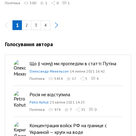
Політика
500
1
0
1
1
2
3
4
Голосування автора
Що (і чому) ми прогледіли в статті Путіна
Олександр Михельсон
14 липня 2021 16:42
Політика
5454
17
5
4
Росія не відступила
Petro Kohut
23 квітня 2021 14:25
Політика
974
7
31
0
Концентрация войск РФ на границе с
Украиной — круги на воде