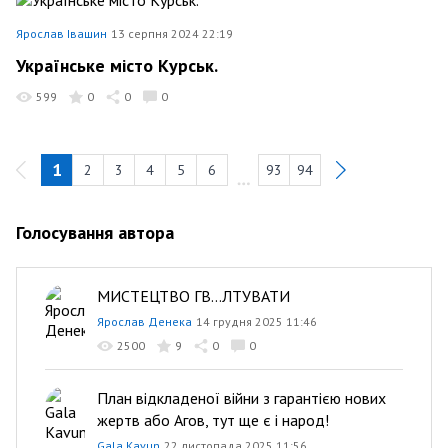
Ярослав Івашин
13 серпня 2024 22:19
Українське місто Курськ.
599
0
0
0
1
2
3
4
5
6
93
94
Голосування автора
МИСТЕЦТВО ГВ...ЛТУВАТИ
Ярослав Денека
14 грудня 2025 11:46
2500
9
0
0
План відкладеної війни з гарантією нових
жертв або Агов, тут ще є і народ!
Gala Kavun
22 листопада 2025 11:56