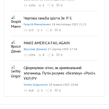
1436
6
0
0
Чергова ганьба ідіота Зе. P. S.
Георгій Манчуленко
18 листопада 2025 21:21
123
1
0
0
MAKE AMERICA FAIL AGAIN
Ярослав Денека
17 серпня 2025 17:34
2034
8
0
0
Сформулюю чітко, як кримінальний
злочинець Путін розуміє «безпеку» «Росії».
УКР/РУ
Serhiy Grigorovich
28 травня 2025 20:04
418
3
0
0