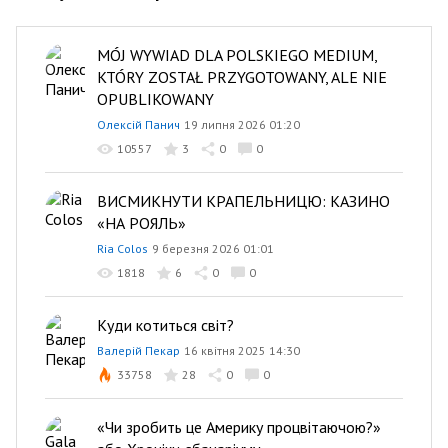
MÓJ WYWIAD DLA POLSKIEGO MEDIUM,
KTÓRY ZOSTAŁ PRZYGOTOWANY, ALE NIE
OPUBLIKOWANY
Олексій Панич
19 липня 2026 01:20
10557
3
0
0
ВИСМИКНУТИ КРАПЕЛЬНИЦЮ: КАЗИНО
«НА РОЯЛЬ»
Ria Colos
9 березня 2026 01:01
1818
6
0
0
Куди котиться світ?
Валерій Пекар
16 квітня 2025 14:30
33758
28
0
0
«Чи зробить це Америку процвітаючою?»