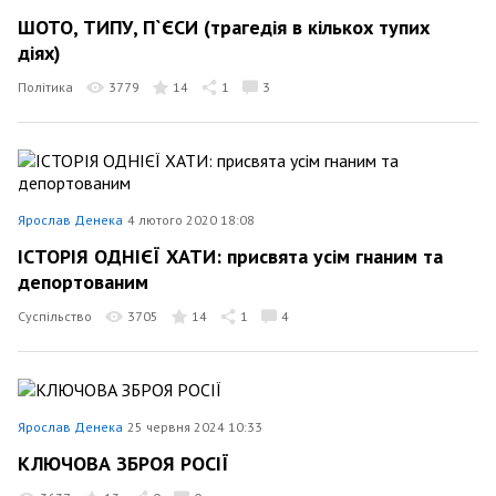
ШОТО, ТИПУ, П`ЄСИ (трагедія в кількох тупих
діях)
Політика
3779
14
1
3
Ярослав Денека
4 лютого 2020 18:08
ІСТОРІЯ ОДНІЄЇ ХАТИ: присвята усім гнаним та
депортованим
Суспільство
3705
14
1
4
Ярослав Денека
25 червня 2024 10:33
КЛЮЧОВА ЗБРОЯ РОСІЇ