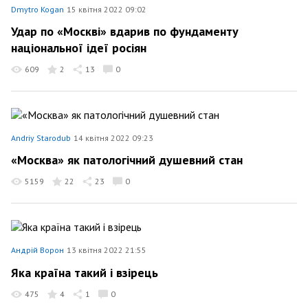
Dmytro Kogan
15 квітня 2022 09:02
Удар по «Москві» вдарив по фундаменту
національної ідеї росіян
609
2
13
0
Andriy Starodub
14 квітня 2022 09:23
«Москва» як патологічний душевний стан
5159
22
23
0
Андрій Ворон
13 квітня 2022 21:55
Яка країна такий і взірець
475
4
1
0