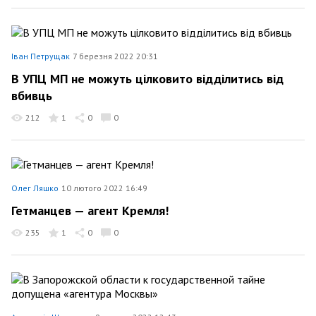
Іван Петрущак
7 березня 2022 20:31
В УПЦ МП не можуть цілковито відділитись від
вбивць
212
1
0
0
Олег Ляшко
10 лютого 2022 16:49
Гетманцев — агент Кремля!
235
1
0
0