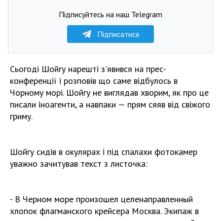
Підписуйтесь на наш Telegram
Підписатися
Сьогоді Шойгу нарешті з'явився на прес-
конференції і розповів що саме відбулось в
Чорному морі. Шойгу не виглядав хворим, як про це
писали іноагенти, а навпаки — прям сяяв від свіжого
гриму.
Шойгу сидів в окулярах і під спалахи фотокамер
уважно зачитував текст з листочка:
- В Черном море произошел целенаправленный
хлопок флагманского крейсера Москва. Экипаж в