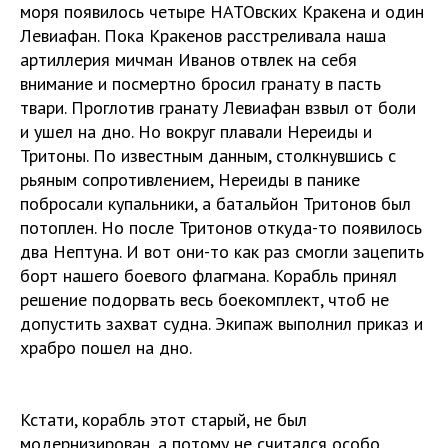
моря появилось четыре НАТОвских Кракена и один
Левиафан. Пока Кракенов расстреливала наша
артиллерия мичман Иванов отвлек на себя
внимание и посмертно бросил гранату в пасть
твари. Проглотив гранату Левиафан взвыл от боли
и ушел на дно. Но вокруг плавали Нереиды и
Тритоны. По известным данным, столкнувшись с
рьяным сопротивлением, Нереиды в панике
побросали купальники, а батальйон Тритонов был
потоплен. Но после Тритонов откуда-то появилось
два Нептуна. И вот они-то как раз смогли зацепить
борт нашего боевого флагмана. Корабль принял
решение подорвать весь боекомплект, чтоб не
допустить захват судна. Экипаж выполнил приказ и
храбро пошел на дно.
Кстати, корабль этот старый, не был
модернизирован, а потому не считался особо