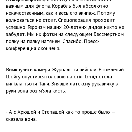
важным для флота. Корабль был абсолютно
некачественным, как и весь его экипаж. Потому
волноваться не стоит. Спецоперация проходит
успешно. Героизм наших 20-летних дидов никто не
забудет. Мы их фотки на следующем Бессмертном
полку на палку натянем. Спасибо. Пресс-
конференция окончена.
Вимкнулись камери. Журналісти вийшли. Втомлений
Шойгу опустився головою на стіл. Із-під стола
вилізла тьотя Таня. Знявши латексну рукавичку з
руки вона розім'яла кисть.
- А с Хрюшей и Степашей как-то проще было —
сказала вона.