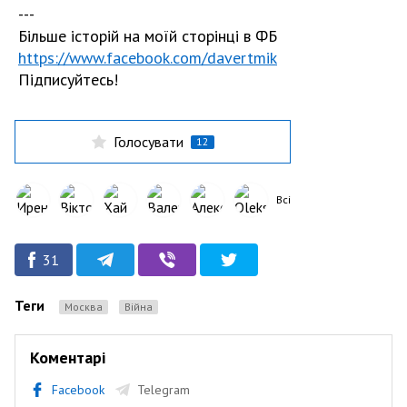
---
Більше історій на моїй сторінці в ФБ
https://www.facebook.com/davertmik
Підписуйтесь!
Голосувати
12
Всі
31
Теги
Москва
Війна
Коментарі
Facebook
Telegram