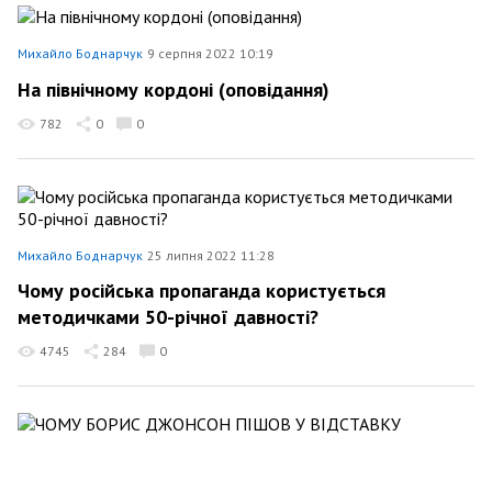
Михайло Боднарчук
9 серпня 2022 10:19
На північному кордоні (оповідання)
782
0
0
Михайло Боднарчук
25 липня 2022 11:28
Чому російська пропаганда користується
методичками 50-річної давності?
4745
284
0
Михайло Боднарчук
7 липня 2022 22:23