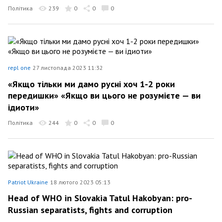
Політика
239
0
0
0
repl one
27 листопада 2023 11:32
«Якщо тільки ми дамо русні хоч 1-2 роки
передишки» «Якщо ви цього не розумієте — ви
ідиоти»
Політика
244
0
0
0
Patriot Ukraine
18 лютого 2023 05:13
Head of WHO in Slovakia Tatul Hakobyan: pro-
Russian separatists, fights and corruption