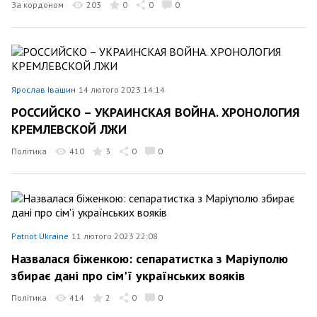
За кордоном
203
0
0
0
Ярослав Івашин
14 лютого 2023 14:14
РОССИЙСКО – УКРАИНСКАЯ ВОЙНА. ХРОНОЛОГИЯ
КРЕМЛЕВСКОЙ ЛЖИ
Політика
410
3
0
0
Patriot Ukraine
11 лютого 2023 22:08
Назвалася бiженкою: сепаратистка з Марiуполю
збирає данi про сiм'ї українських воякiв
Політика
414
2
0
0