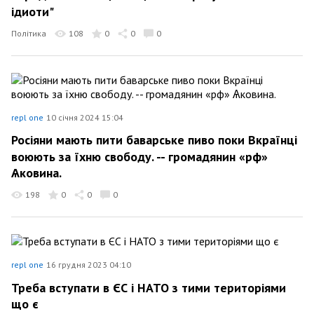
ідиоти"
Політика
108
0
0
0
repl one
10 січня 2024 15:04
Росіяни мають пити баварське пиво поки Вкраїнці
воюють за їхню свободу. -- громадянин «рф»
Ѧковина.
198
0
0
0
repl one
16 грудня 2023 04:10
Треба вступати в ЄС і НАТО з тими територіями
що є