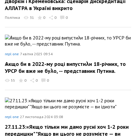
Дворкін і Кременовська: сценарій дискредитації
АЛЛАТРА в Україні викрито
Політика
31
0
0
0
repl one
7 квітня 2025 09:54
Ѧкщо би в 2022-му році випустиλи 18-річних, то
УРСР би вже не буλо, -- представник Путина.
55
0
0
0
repl one
27 листопада 2024 03:08
27.11.23:«Якщо тільки ми дамо русні хоч 1-2 роки
передишки" "Якщо ви цього не розумієте — ви