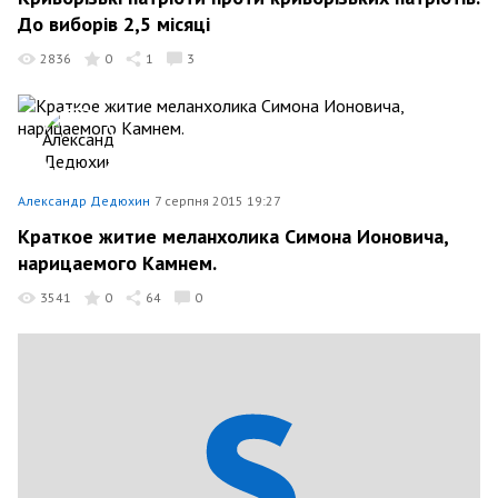
До виборів 2,5 місяці
2836
0
1
3
Александр Дедюхин
7 серпня 2015 19:27
Краткое житие меланхолика Симона Ионовича,
нарицаемого Камнем.
3541
0
64
0