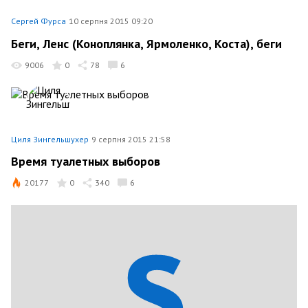
Сергей Фурса
10 серпня 2015 09:20
Беги, Ленс (Коноплянка, Ярмоленко, Коста), беги
9006
0
78
6
Циля Зингельшухер
9 серпня 2015 21:58
Время туалетных выборов
20177
0
340
6