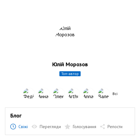
Юлій Морозов
топ-автор
Всі
Блог
Свіжі
Перегляди
Голосування
Репости