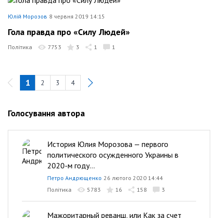
Юлій Морозов
8 червня 2019 14:15
Гола правда про «Силу Людей»
Політика
7753
3
1
1
1
2
3
4
Голосування автора
История Юлия Морозова — первого
политического осужденного Украины в
2020-м году...
Петро Андрющенко
26 лютого 2020 14:44
Політика
5783
16
158
3
Мажоритарный реванш, или Как за счет