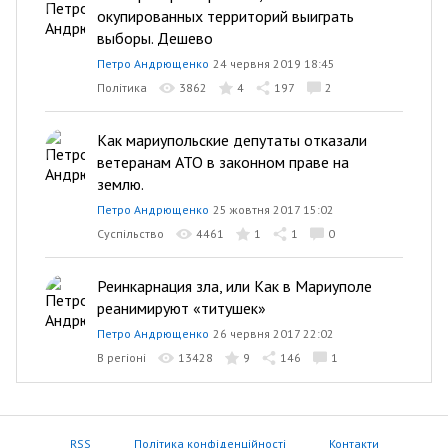
окупированных территорий выиграть
выборы. Дешево
Петро Андрющенко
24 червня 2019 18:45
Політика
3862
4
197
2
Как мариупольские депутаты отказали
ветеранам АТО в законном праве на
землю.
Петро Андрющенко
25 жовтня 2017 15:02
Суспільство
4461
1
1
0
Реинкарнация зла, или Как в Мариуполе
реанимируют «титушек»
Петро Андрющенко
26 червня 2017 22:02
В регіоні
13428
9
146
1
RSS
Політика конфіденційності
Контакти