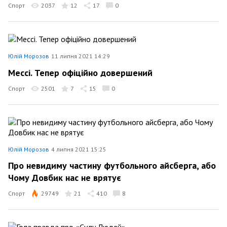
Спорт
2037
12
17
0
Юлій Морозов
11 липня 2021 14:29
Мессі. Тепер офіційно довершений
Спорт
2501
7
15
0
Юлій Морозов
4 липня 2021 15:25
Про невидиму частину футбольного айсберга, або
Чому Довбик нас не врятує
Спорт
29749
21
410
8