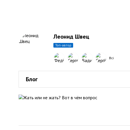
Леонид Швец
топ-автор
Всі
Блог