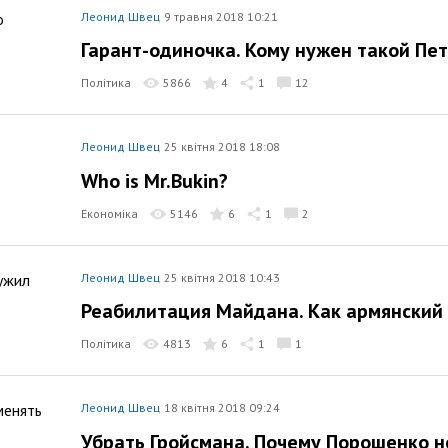
Леонид Швец
9 травня 2018 10:21
Гарант-одиночка. Кому нужен такой Пе
Політика
5866
4
1
12
Леонид Швец
25 квітня 2018 18:08
Who is Mr.Bukin?
Економіка
5146
6
1
2
Леонид Швец
25 квітня 2018 10:43
Реабилитация Майдана. Как армянский 
Політика
4813
6
1
1
Леонид Швец
18 квітня 2018 09:24
Убрать Гройсмана. Почему Порошенко н