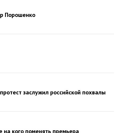
тр Порошенко
протест заслужил российской похвалы
е на кого поменять премьера