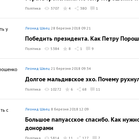
Політика
3707
4
380
1
Леонид Швец
28 березня 2018 09:21
Победить президента. Как Петру Порош
Політика
5384
8
1
9
Леонид Швец
21 березня 2018 09:34
Долгое мальдивское эхо. Почему рухну
Політика
10272
6
68
11
Леонид Швец
8 березня 2018 12:09
Большое папуасское спасибо. Как нужн
донорами
Політика
5814
11
127
7