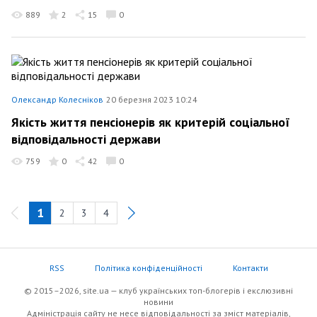
889
2
15
0
Олександр Колесніков
20 березня 2023 10:24
Якість життя пенсіонерів як критерій соціальної
відповідальності держави
759
0
42
0
1
2
3
4
RSS
Політика конфіденційності
Контакти
© 2015–2026, site.ua — клуб українських топ-блогерів i екслюзивнi
новини
Адміністрація сайту не несе відповідальності за зміст матеріалів,