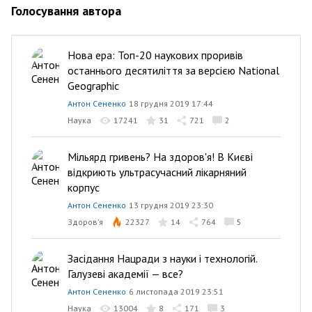
Голосування автора
Нова ера: Топ-20 наукових проривів
останнього десятиліття за версією National
Geographic
Антон Сененко
18 грудня 2019 17:44
Наука
17241
31
721
2
Мільярд гривень? На здоров'я! В Києві
відкриють ультрасучасний лікарняний
корпус
Антон Сененко
13 грудня 2019 23:30
Здоров’я
22327
14
764
5
Засідання Нацради з науки і технологій.
Галузеві академії — все?
Антон Сененко
6 листопада 2019 23:51
Наука
13004
8
171
3