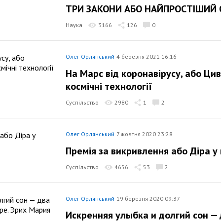
ТРИ ЗАКОНИ АБО НАЙПРОСТІШИЙ 
Наука
3166
126
0
Олег Орлянський
4 березня 2021 16:16
На Марс від коронавірусу, або Циві
космічні технології
Суспільство
2980
1
2
Олег Орлянський
7 жовтня 2020 23:28
Премія за викривлення або Діра у
Суспільство
4656
53
2
Олег Орлянський
19 березня 2020 09:37
Искренняя улыбка и долгий сон —