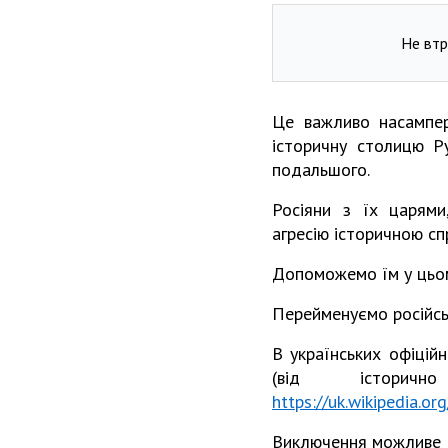
Не втр
Це важливо насампер
історичну столицю Ру
подальшого.
Росіяни з їх царями
агресію історичною сп
Допоможемо їм у цьо
Перейменуємо російськ
В українських офіцій
(від істори
https://uk.wikip
Виключення можливе дл