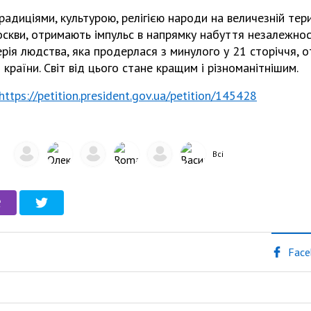
радиціями, культурою, релігією народи на величезній тери
оскви, отримають імпульс в напрямку набуття незалежнос
ерія людства, яка продерлася з минулого у 21 сторіччя, 
 країни. Світ від цього стане кращим і різноманітнішим.
https://petition.president.gov.ua/petition/145428
Всі
Face