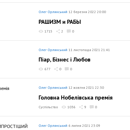
Олег Орлянський
12 березня 2022 20:00
РАШИЗМ и РАБЫ
1715
2
0
Олег Орлянський
11 листопада 2021 21:41
Піар, Бізнес і Любов
677
0
0
Олег Орлянський
12 жовтня 2021 22:30
Головна Нобелівська премія
Суспільство
1036
9
0
Олег Орлянський
6 липня 2021 23:09