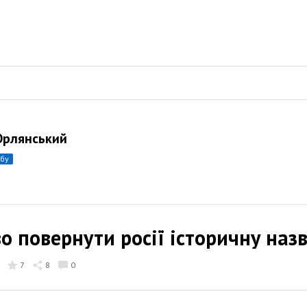
Орлянський
убу
 повернути росії історичну назв
7
8
0