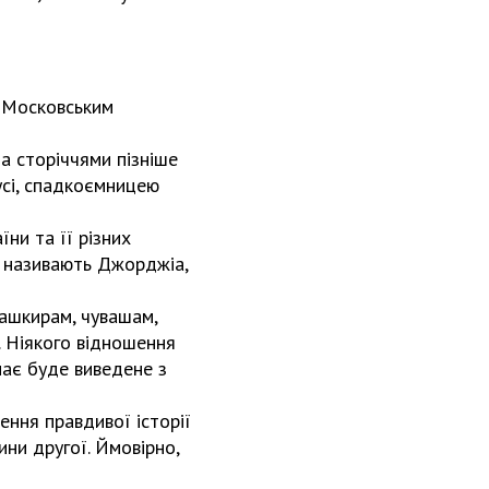
я Московським
ла сторіччями пізніше
усі, спадкоємницею
ни та її різних
у називають Джорджіа,
ашкирам, чувашам,
. Ніякого відношення
має буде виведене з
ення правдивої історії
ини другої. Ймовірно,