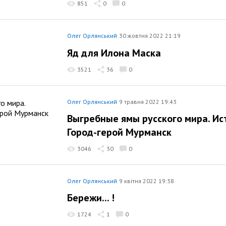
851
0
0
Олег Орлянський
30 жовтня 2022 21:19
Яд для Илона Маска
3521
36
0
Олег Орлянський
9 травня 2022 19:43
Выгребные ямы русского мира. Ис
Город-герой Мурманск
3046
30
0
Олег Орлянський
9 квітня 2022 19:38
Бережи... !
1724
1
0