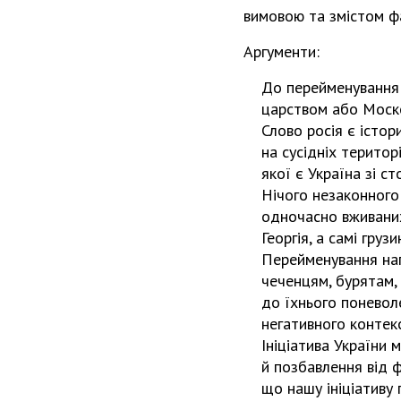
вимовою та змістом 
Аргументи:
До перейменування 
царством або Моск
Слово росія є істор
на сусідніх терито
якої є Україна зі ст
Нічого незаконного 
одночасно вживаних
Георгія, а самі груз
Перейменування на
чеченцям, бурятам,
до їхнього поневоле
негативного контекс
Ініціатива України 
й позбавлення від ф
що нашу ініціативу 