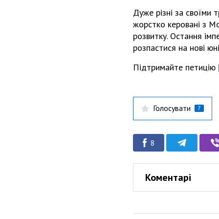
Дуже різні за своїми т
жорстко керовані з М
розвитку. Остання імп
розпастися на нові юні
Підтримайте петицію
Голосувати
7
8
Коментарі