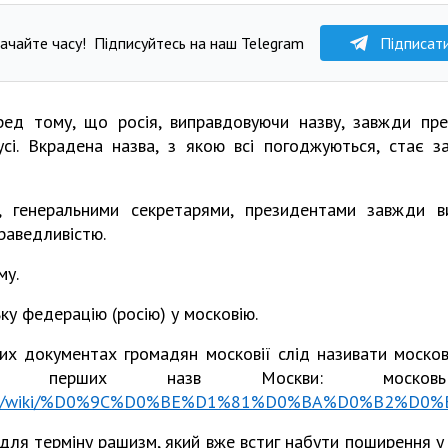
ачайте часу!
Підписуйтесь на наш Telegram
Підписат
ед тому, що росія, виправдовуючи назву, завжди пре
сі. Вкрадена назва, з якою всі погоджуються, стає 
, генеральними секретарями, президентами завжди в
раведливістю.
му.
у федерацію (росію) у московію.
них документах громадян московії слід називати моск
чно перших назв Москви: моск
edia.org/wiki/%D0%9C%D0%BE%D1%81%D0%BA%D0%B2
я терміну рашизм, який вже встиг набути поширення у св