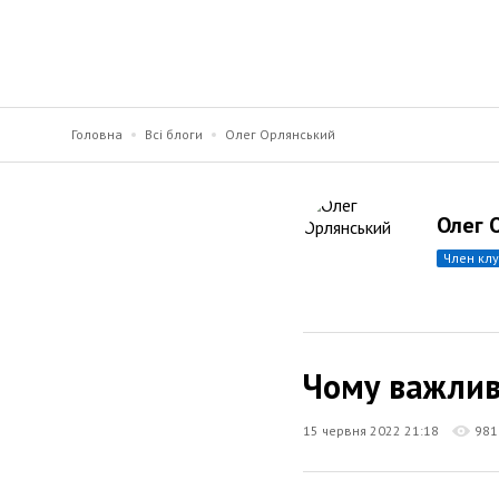
Головна
Всі блоги
Олег Орлянський
Олег 
член кл
Чому важливо
15 червня 2022 21:18
981