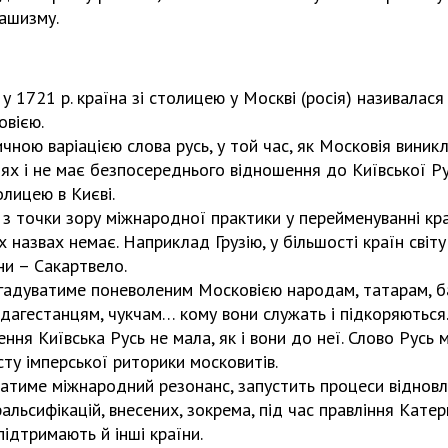
фашизму.
у 1721 р. країна зі столицею у Москві (росія) називалас
овією.
ичною варіацією слова русь, у той час, як Московія виник
ріях і не має безпосереднього відношення до Київської Р
олицею в Києві.
з точки зору міжнародної практики у перейменуванні краї
 назвах немає. Наприклад Грузію, у більшості країн світ
ини – Сакартвело.
гадуватиме поневоленим Московією народам, татарам, б
 дагестанцям, чукчам… кому вони служать і підкоряються
ння Київська Русь не мала, як і вони до неї. Слово Русь 
ту імперської риторики московитів.
матиме міжнародний резонанс, запустить процеси відновл
альсифікацій, внесених, зокрема, під час правління Катер
підтримають й інші країни.