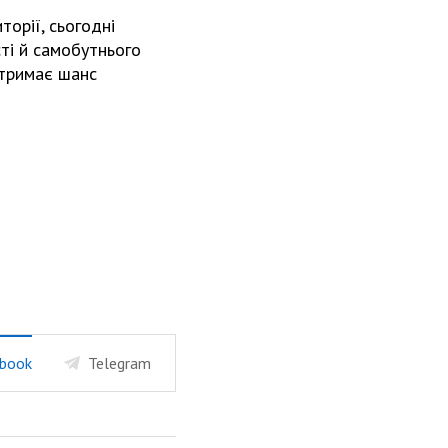
торії, сьогодні
ті й самобутнього
отримає шанс
book
Telegram