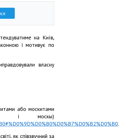
ися
тендуватиме на Київ,
законною і мотивує по
иправдовували власну
овитами або москитами
овь і москы)
%D0%B0#%D0%9D%D0%B0%D0%B7%D0%B2%D0%B0
.
іті, як співзвучний за