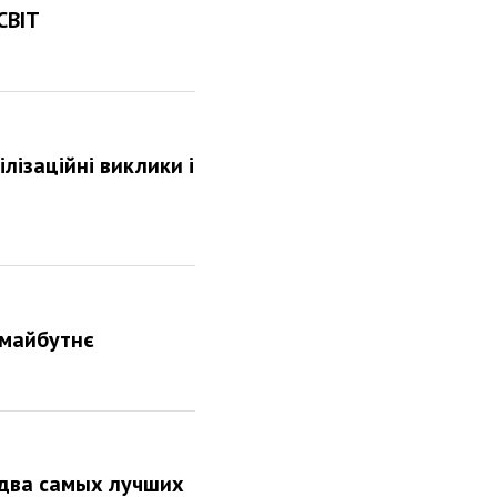
СВІТ
лізаційні виклики і
 майбутнє
 два самых лучших