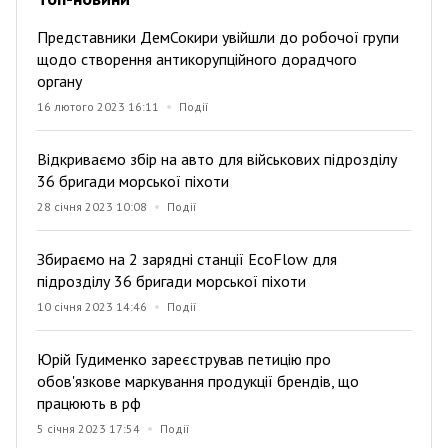
Представники ДемСокири увійшли до робочої групи
щодо створення антикорупційного дорадчого
органу
16 лютого 2023 16:11
Події
Відкриваємо збір на авто для військових підрозділу
36 бригади морської піхоти
28 січня 2023 10:08
Події
Збираємо на 2 зарядні станції EcoFlow для
підрозділу 36 бригади морської піхоти
10 січня 2023 14:46
Події
Юрій Гудименко зареєстрував петицію про
обов'язкове маркування продукції брендів, що
працюють в рф
5 січня 2023 17:54
Події