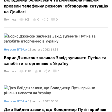
провели телефонну розмову: обговорили ситуацію
на Донбасі
Політика
405
0
0
0
Новости SITE-UA
19 лютого 2022 14:55
Борис Джонсон закликав Захід зупинити Путіна та
запобігти вторгненню в Україну
Політика
1185
0
0
0
Новости SITE-UA
19 лютого 2022 00:35
Джо Байден заявив, що Володимир Путін прийняв