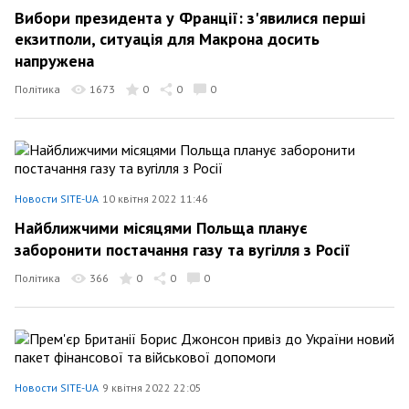
Вибори президента у Франції: з'явилися перші
екзитполи, ситуація для Макрона досить
напружена
Політика
1673
0
0
0
Новости SITE-UA
10 квітня 2022 11:46
Найближчими місяцями Польща планує
заборонити постачання газу та вугілля з Росії
Політика
366
0
0
0
Новости SITE-UA
9 квітня 2022 22:05