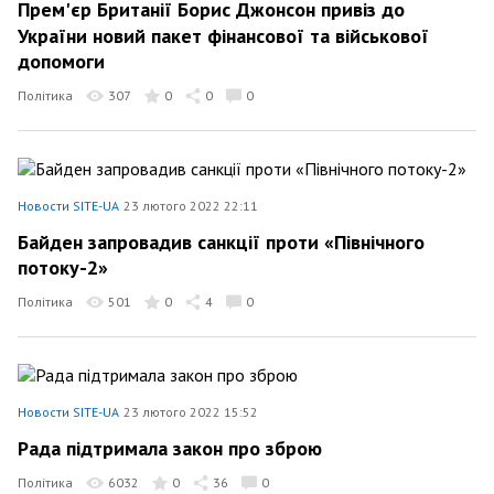
Прем'єр Британії Борис Джонсон привіз до
України новий пакет фінансової та військової
допомоги
Політика
307
0
0
0
Новости SITE-UA
23 лютого 2022 22:11
Байден запровадив санкції проти «Північного
потоку-2»
Політика
501
0
4
0
Новости SITE-UA
23 лютого 2022 15:52
Рада підтримала закон про зброю
Політика
6032
0
36
0