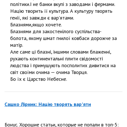
політики.І не банки вкупі з заводами і фермами.
Націю творить її культура. А культуру творять
генії, які завжди є вар'ятами.
Блазнями,якщо хочете.
Блазнями для закостенілого суспільства-
болота, якому шмат гнилої ковбаси дорожче за
матір.
Але саме ці блазні, іншими словами блаженні,
рухають континентальні плити свідомості
людства і примушують посполитих дивитися на
світ своїми очима — очима Творця.
Бо їх є Царство Небесне.
Сашко Лірник: Націю творять вар'яти
Бонус. Хорошие статьи, которые не попали в топ-5: