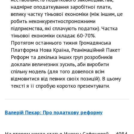
надмірне оподаткування заробітної плати,
велику частку тіньової економіки (м
іж іншим, це
робить неконкурентноспроможними
підприємства, які сплачують податки). Частка
тіньової економіки складає 60-70%.
Протягом останнього тижня Громадянська
Платформа Нова Країна, Реанімаційний Пакет
Реформ та декілька інших груп розробників
доклали величезних зусиль, аби виробити
спільну модель (для того довелося всім
відмовитися від певних своїх позицій). В цьому
тексті я її спробую коротко презентувати.
Валерій Пекар: Про податкову реформу
На втором месте статья Инессы Сафоновой — 4084