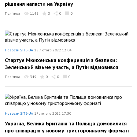
рішення напасти на Україну
Політика
1148
0
0
0
Новости SITE-UA
18 лютого 2022 12:04
Стартує Мюнхенська конференція з безпеки:
Зеленський візьме участь, а Путін відмовився
Політика
349
0
0
0
Новости SITE-UA
17 лютого 2022 17:30
Україна, Велика Британія та Польща домовилися
про співпрацю у новому тристоронньому форматі