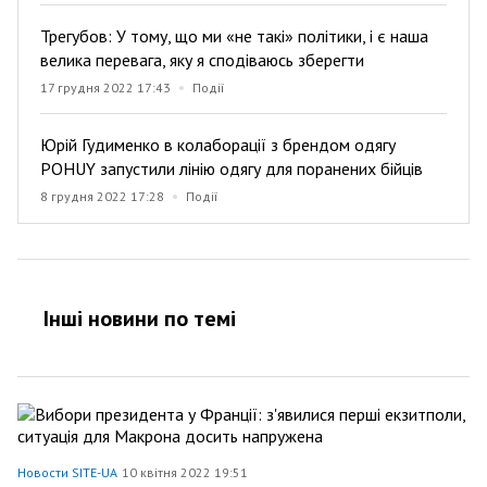
Трегубов: У тому, що ми «не такі» політики, і є наша
велика перевага, яку я сподіваюсь зберегти
17 грудня 2022 17:43
Події
Юрій Гудименко в колаборації з брендом одягу
POHUY запустили лінію одягу для поранених бійців
8 грудня 2022 17:28
Події
Інші новини по темi
Новости SITE-UA
10 квітня 2022 19:51