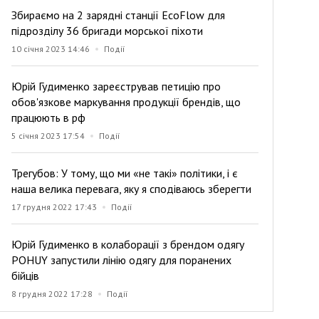
Збираємо на 2 зарядні станції EcoFlow для
підрозділу 36 бригади морської піхоти
10 січня 2023 14:46
Події
Юрій Гудименко зареєстрував петицію про
обов'язкове маркування продукції брендів, що
працюють в рф
5 січня 2023 17:54
Події
Трегубов: У тому, що ми «не такі» політики, і є
наша велика перевага, яку я сподіваюсь зберегти
17 грудня 2022 17:43
Події
Юрій Гудименко в колаборації з брендом одягу
POHUY запустили лінію одягу для поранених
бійців
8 грудня 2022 17:28
Події