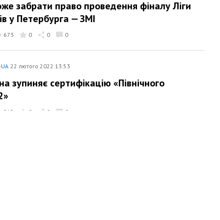
же забрати право проведення фіналу Ліги
ів у Петербурга — ЗМІ
673
0
0
0
-UA
22 лютого 2022 13:53
на зупиняє сертифікацію «Північного
2»
815
0
0
0
-UA
22 лютого 2022 01:07
 та ЄС вимагають негайного скликання
у ООН
534
0
0
0