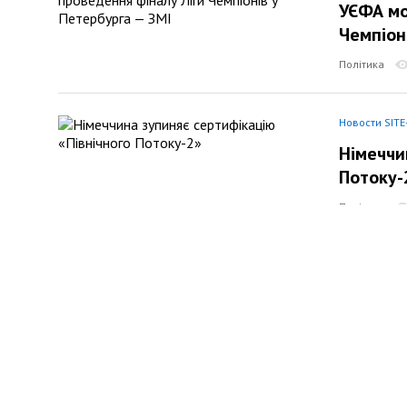
УЄФА мо
Чемпіон
Політика
Новости SITE
Німеччи
Потоку-
Політика
Новости SITE
Україна
Радбез
Політика