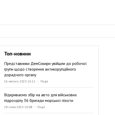
Топ-новини
Представники ДемСокири увійшли до робочої
групи щодо створення антикорупційного
дорадчого органу
16 лютого 2023 16:11
Події
Відкриваємо збір на авто для військових
підрозділу 36 бригади морської піхоти
28 січня 2023 10:08
Події