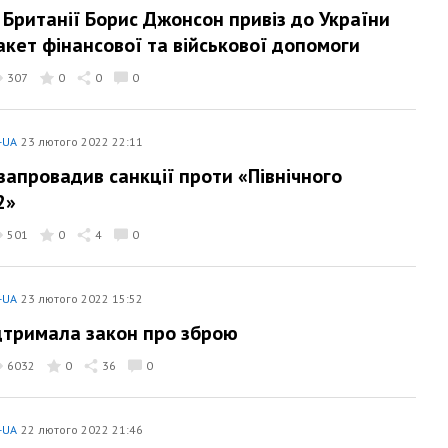
 Британії Борис Джонсон привіз до України
акет фінансової та військової допомоги
307
0
0
0
-UA
23 лютого 2022 22:11
запровадив санкції проти «Північного
2»
501
0
4
0
-UA
23 лютого 2022 15:52
дтримала закон про зброю
6032
0
36
0
-UA
22 лютого 2022 21:46