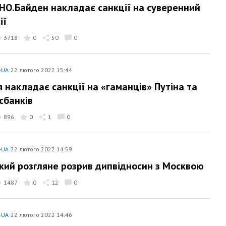
О.Байден накладає санкції на суверенний
ії
3718
0
50
0
-UA
22 лютого 2022 15:44
я накладає санкції на «гаманців» Путіна та
сбанків
896
0
1
0
-UA
22 лютого 2022 14:59
кий розгляне розрив дипвідносин з Москвою
1487
0
12
0
-UA
22 лютого 2022 14:46