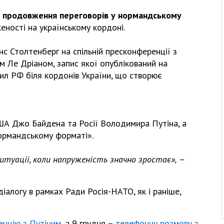
а продовження переговорів у нормандському
женості на українському кордоні.
с Столтенберг на спільній пресконференції з
м Ле Дріаном, запис якої опублікований на
ил РФ біля кордонів України, що створює
ША Джо Байдена та Росії Володимира Путіна, а
нормандському форматі».
ситуації, коли напруженість значно зростає»,
–
алогу в рамках Ради Росія-НАТО, як і раніше,
енцію з Путіним
, а 9 грудня –
телефонну розмову з