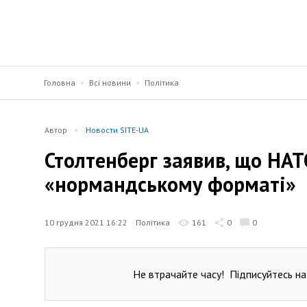
Головна
Всі новини
Політика
Автор
Новости SITE-UA
Столтенберг заявив, що НАТ
«нормандському форматі»
10 грудня 2021 16:22
Політика
161
0
0
Не втрачайте часу!
Підписуйтесь на