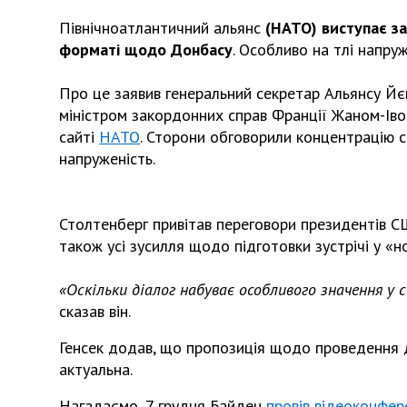
Північноатлантичний альянс
(НАТО) виступає з
форматі щодо Донбасу
. Особливо на тлі напру
Про це заявив генеральний секретар Альянсу Йєн
міністром закордонних справ Франції Жаном-Іво
сайті
НАТО
. Сторони обговорили концентрацію с
напруженість.
Столтенберг привітав переговори президентів С
також усі зусилля щодо підготовки зустрічі у «
«Оскільки діалог набуває особливого значення у 
сказав він.
Генсек додав, що пропозиція щодо проведення ді
актуальна.
Нагадаємо, 7 грудня Байден
провів відеоконфер