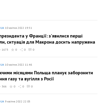
-UA
10 квітня 2022 19:51
президента у Франції: з'явилися перші
ли, ситуація для Макрона досить напружена
1673
0
0
0
-UA
10 квітня 2022 11:46
чими місяцями Польща планує заборонити
ня газу та вугілля з Росії
366
0
0
0
-UA
9 квітня 2022 22:05