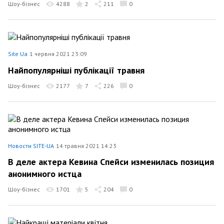
Шоу-бізнес
4288
2
211
0
Site Ua
1 червня 2021 23:09
Найпопулярніші публікації травня
Шоу-бізнес
2177
7
226
0
Новости SITE-UA
14 травня 2021 14:23
В деле актера Кевина Спейси изменилась позиция
анонимного истца
Шоу-бізнес
1701
5
204
0