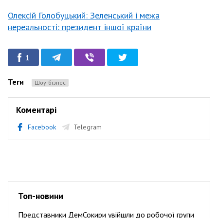
Олексій Голобуцький: Зеленський і межа
нереальності: президент іншої країни
1
Теги
Шоу-бізнес
Коментарі
Facebook
Telegram
Топ-новини
Представники ДемСокири увійшли до робочої групи