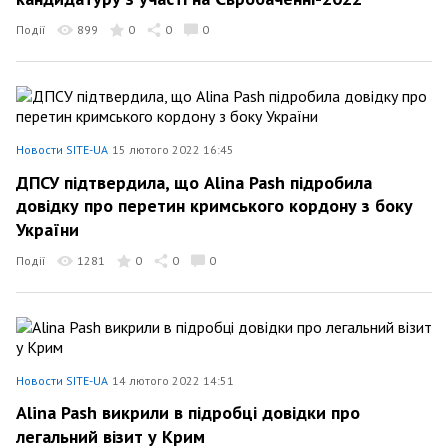
Події
899
0
0
0
Новости SITE-UA
15 лютого 2022 16:45
ДПСУ підтвердила, що Alina Pash підробила
довідку про перетин кримського кордону з боку
України
Події
1281
0
0
0
Новости SITE-UA
14 лютого 2022 14:51
Alina Pash викрили в підробці довідки про
легальний візит у Крим