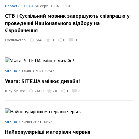
Новости SITE-UA
30 серпня 2021 11:48
СТБ і Суспільний мовник завершують співпрацю у
проведенні Національного відбору на
Євробачення
Суспільство
366
0
0
0
Site Ua
30 липня 2021 17:47
Увага: SITE.UA змінює дизайн!
Шоу-бізнес
2600
28
1
7
Site Ua
2 липня 2021 00:37
Найпопулярніші матеріали червня