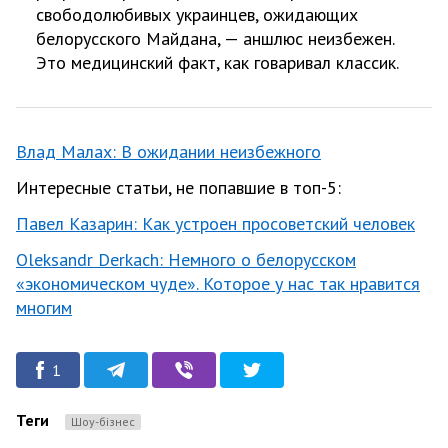
свободолюбивых украинцев, ожидающих
белорусского Майдана, — аншлюс неизбежен.
Это медицинский факт, как говаривал классик.
Влад Малах: В ожидании неизбежного
Интересные статьи, не попавшие в топ-5:
Павел Казарин: Как устроен просоветский человек
Oleksandr Derkach: Немного о белорусском
«экономическом чуде». Которое у нас так нравится
многим
1
Теги
Шоу-бізнес