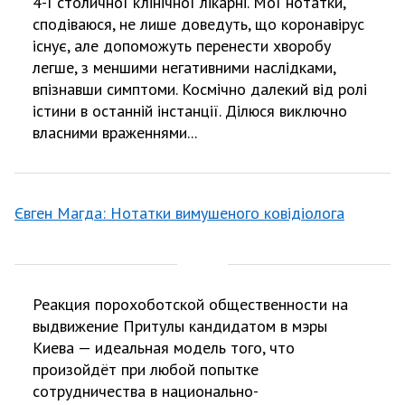
4-ї столичної клінічної лікарні. Мої нотатки,
сподіваюся, не лише доведуть, що коронавірус
існує, але допоможуть перенести хворобу
легше, з меншими негативними наслідками,
впізнавши симптоми. Космічно далекий від ролі
істини в останній інстанції. Ділюся виключно
власними враженнями...
Євген Магда: Нотатки вимушеного ковідіолога
Реакция порохоботской общественности на
выдвижение Притулы кандидатом в мэры
Киева — идеальная модель того, что
произойдёт при любой попытке
сотрудничества в национально-