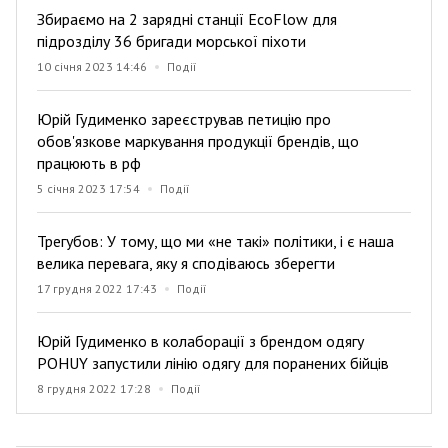
Збираємо на 2 зарядні станції EcoFlow для
підрозділу 36 бригади морської піхоти
10 січня 2023 14:46
Події
Юрій Гудименко зареєстрував петицію про
обов'язкове маркування продукції брендів, що
працюють в рф
5 січня 2023 17:54
Події
Трегубов: У тому, що ми «не такі» політики, і є наша
велика перевага, яку я сподіваюсь зберегти
17 грудня 2022 17:43
Події
Юрій Гудименко в колаборації з брендом одягу
POHUY запустили лінію одягу для поранених бійців
8 грудня 2022 17:28
Події