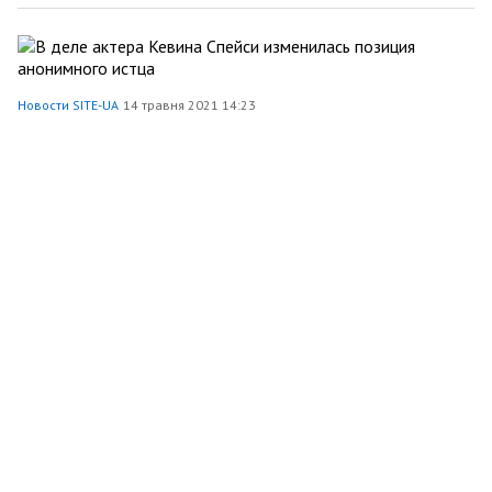
Новости SITE-UA
14 травня 2021 14:23
В деле актера Кевина Спейси изменилась позиция
анонимного истца
Шоу-бізнес
1699
5
204
0
Site Ua
1 травня 2021 23:24
Найкращі матеріали квітня
Шоу-бізнес
5137
5
1
0
Site Ua
1 квітня 2021 21:08