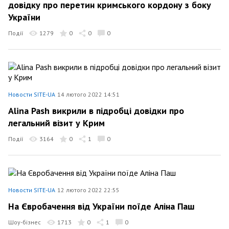
довідку про перетин кримського кордону з боку
України
Події
1279
0
0
0
Новости SITE-UA
14 лютого 2022 14:51
Alina Pash викрили в підробці довідки про
легальний візит у Крим
Події
3164
0
1
0
Новости SITE-UA
12 лютого 2022 22:55
На Євробачення від України поїде Аліна Паш
Шоу-бізнес
1713
0
1
0