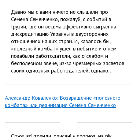
Давно мы с вами ничего не слышали про
Семена Семенченко, пожалуй, с событий в
Грузии, где он весьма эффективно сыграл на
дискредитацию Украины в двусторонних
отношениях наших стран. И, казалось бы,
«полезный комбат» ушёл в небытие и о нём
позабыли работодатели, как о слабом и
бесполезном звене, из-за чрезмерных засветов
своих одиозных работодателей, однако…
Александр Коваленко: Возвращение «полезного
комбата» или реанимация Семёна Семенченко
Отже, всі тренди, описані у прогнозі на рік,