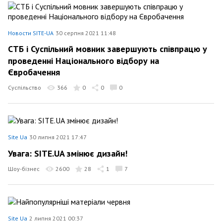
Новости SITE-UA
30 серпня 2021 11:48
СТБ і Суспільний мовник завершують співпрацю у
проведенні Національного відбору на
Євробачення
Суспільство
366
0
0
0
Site Ua
30 липня 2021 17:47
Увага: SITE.UA змінює дизайн!
Шоу-бізнес
2600
28
1
7
Site Ua
2 липня 2021 00:37