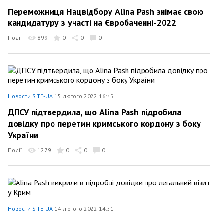
Переможниця Нацвідбору Alina Pash знімає свою
кандидатуру з участі на Євробаченні-2022
Події
899
0
0
0
Новости SITE-UA
15 лютого 2022 16:45
ДПСУ підтвердила, що Alina Pash підробила
довідку про перетин кримського кордону з боку
України
Події
1279
0
0
0
Новости SITE-UA
14 лютого 2022 14:51