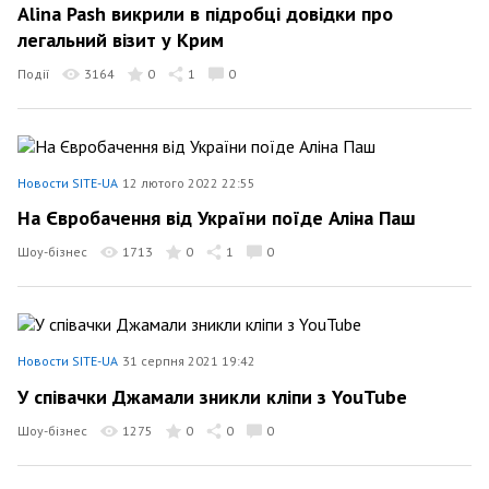
Alina Pash викрили в підробці довідки про
легальний візит у Крим
Події
3164
0
1
0
Новости SITE-UA
12 лютого 2022 22:55
На Євробачення від України поїде Аліна Паш
Шоу-бізнес
1713
0
1
0
Новости SITE-UA
31 серпня 2021 19:42
У співачки Джамали зникли кліпи з YouTube
Шоу-бізнес
1275
0
0
0