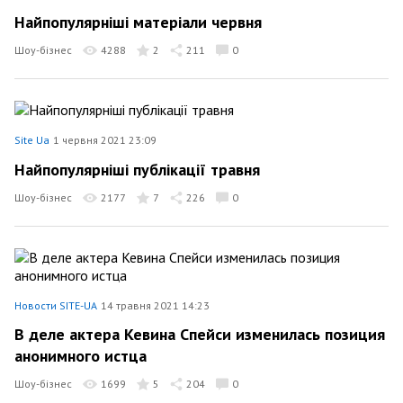
Найпопулярніші матеріали червня
Шоу-бізнес
4288
2
211
0
Site Ua
1 червня 2021 23:09
Найпопулярніші публікації травня
Шоу-бізнес
2177
7
226
0
Новости SITE-UA
14 травня 2021 14:23
В деле актера Кевина Спейси изменилась позиция
анонимного истца
Шоу-бізнес
1699
5
204
0