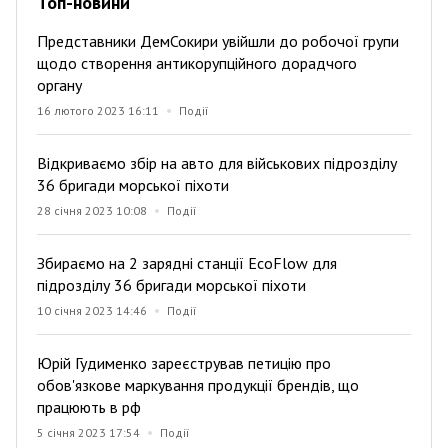
Топ-новини
Представники ДемСокири увійшли до робочої групи
щодо створення антикорупційного дорадчого
органу
16 лютого 2023 16:11
Події
Відкриваємо збір на авто для військових підрозділу
36 бригади морської піхоти
28 січня 2023 10:08
Події
Збираємо на 2 зарядні станції EcoFlow для
підрозділу 36 бригади морської піхоти
10 січня 2023 14:46
Події
Юрій Гудименко зареєстрував петицію про
обов'язкове маркування продукції брендів, що
працюють в рф
5 січня 2023 17:54
Події