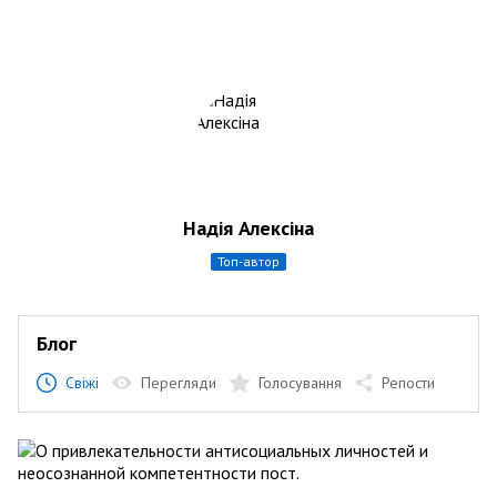
Надія Алексіна
топ-автор
Блог
Свіжі
Перегляди
Голосування
Репости