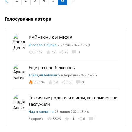
6
1
2
3
4
5
Previous
Голосування автора
РУЙНІВНИКИ МІФІВ
Ярослав Денека
2 квітня 2022 17:29
8637
37
29
0
Ещё раз про беженцев
Аркадий Бабченко
6 березня 2022 14:23
38304
38
335
0
Токсичные родители и игры, которые мы не
заслужили
Надія Алексіна
25 липня 2021 15:46
Здоров’я
5525
14
6
1