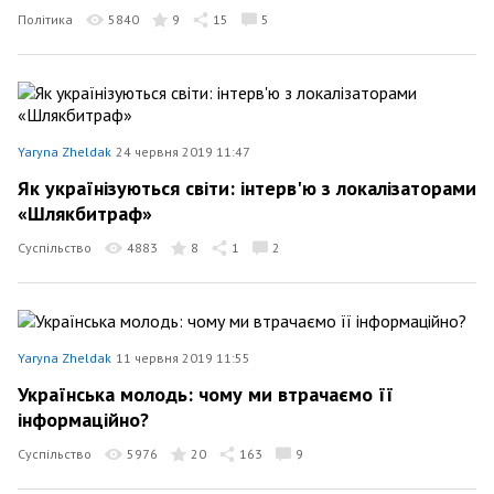
Політика
5840
9
15
5
Yaryna Zheldak
24 червня 2019 11:47
Як українізуються світи: інтерв'ю з локалізаторами
«Шлякбитраф»
Суспільство
4883
8
1
2
Yaryna Zheldak
11 червня 2019 11:55
Українська молодь: чому ми втрачаємо її
інформаційно?
Суспільство
5976
20
163
9