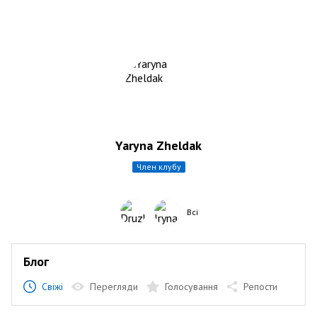
Yaryna Zheldak
член клубу
Всі
Блог
Свіжі
Перегляди
Голосування
Репости