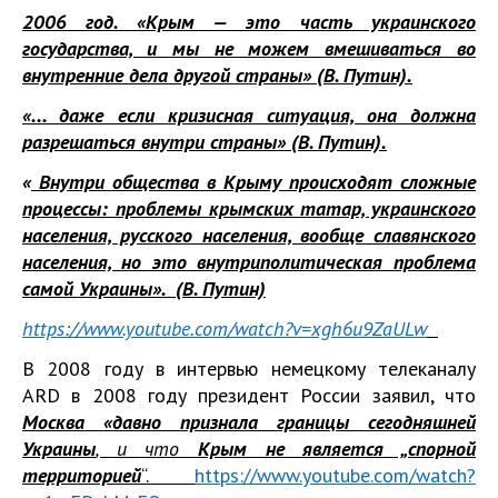
2006 год. «Крым — это часть украинского
государства, и мы не можем вмешиваться во
внутренние дела другой страны» (В. Путин).
«... даже если кризисная ситуация, она должна
разрешаться внутри страны» (В. Путин).
«
Внутри общества в Крыму происходят сложные
процессы: проблемы крымских татар, украинского
населения, русского населения, вообще славянского
населения, но это внутриполитическая проблема
самой Украины». (В. Путин)
https://www.youtube.com/watch?v=xgh6u9ZaULw
В 2008 году в интервью немецкому телеканалу
ARD в 2008 году президент России заявил, что
Москва «давно признала границы сегодняшней
Украины
, и что
Крым не является „спорной
территорией
“.
https://www.youtube.com/watch?