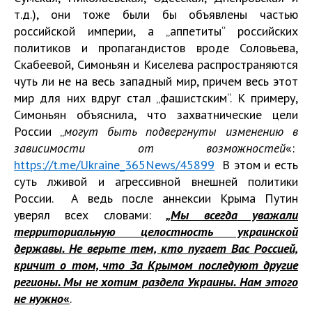
т.д.), они тоже были бы объявлены частью
российской империи, а „аппетиты“ российских
политиков и пропагандистов вроде Соловьева,
Скабеевой, Симоньян и Киселева распространяются
чуть ли не на весь западный мир, причем весь этот
мир для них вдруг стал „фашистским“. К примеру,
Симоньян объяснила, что захватнические цели
России „
могут быть подвергнуты изменению в
зависимости от возможностей
«:
https://t.me/Ukraine_365News/45899
В этом и есть
суть лживой и агрессивной внешней политики
России. А ведь после аннексии Крыма Путин
уверял всех словами:
„Мы всегда уважали
территориальную целостность украинской
державы. Не верьте тем, кто пугает Вас Россией,
кричит о том, что За Крымом последуют другие
регионы. Мы не хотим раздела Украины. Нам этого
не нужно
«
.