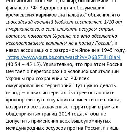
Российский экономист, банкир, бывший министр
финансов РФ Задорнов для обезумевших
кремлевских карликов „на пальцах“ объяснил, что
„
российский военный бюджет составляет 1/10 от
американского, а если сложить ресурсы стран,
которые помогают Украине, то это абсолютно
несопоставимые величины не в пользу России“
, и
навел ассоциацию с разгромом Японии в 1945 году.
https://www.youtube.com/watch?v=Q685TJHOiaM
(40:54 – 45:15). Удивительно, что при этом Россия
мечтает о переговорах на условиях капитуляции
Украины при сохранении за РФ всех
оккупированных территорий. Тут нужно делать
вывод — в чьих интересах быстрее остановить
кровопролитную оккупацию и вывести все войска,
возвратив все захваченные территории в рамках
общепринятых границ 2014 года, чтобы не
допустить применения всех вышеупомянутых
международных ресурсов против России, и лишь