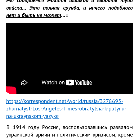
мы собираемся махать шашкой и вводить туда
войска… Это полная ерунда, и ничего подобного
нет и быть не может
…
«
https://korrespondent.net/world/russia/3278695-
zhurnalyst-Los-Angeles-Times-obratylsia-k-putynu-
na-ukraynskom-yazyke
В 1914 году Россия, воспользовавшись развалом
украинской армии и политическим кризисом, кроме