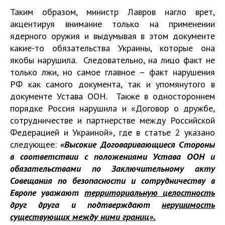
Таким образом, министр Лавров нагло врет,
акцентируя внимание только на применении
ядерного оружия и выдумывая в этом документе
какие-то обязательства Украины, которые она
якобы нарушила. Следовательно, на лицо факт не
только лжи, но самое главное – факт нарушения
РФ как самого документа, так и упомянутого в
документе Устава ООН. Также в одностороннем
порядке Россия нарушила и «Договор о дружбе,
сотрудничестве и партнерстве между Российской
Федерацией и Украиной», где в статье 2 указано
следующее:
«Высокие Договаривающиеся Стороны
в соответствии с положениями Устава ООН и
обязательствами по Заключительному акту
Совещания по безопасности и сотрудничеству в
Европе уважают
территориальную целостность
друг друга и подтверждают
нерушимость
существующих между ними границ».