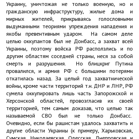
Украину, уничтожая не только военную, но и
гражданскую инфраструктуру, жилые дома и
мирных жителей, прикрываясь голословными
выдуманными теориями упреждения нападения и
якобы превентивным ударом. На самом деле
целью оккупантов был не Донбасс, а захват всей
Украины, поэтому войска РФ расползлись и по
другим областям соседней страны, неся за собой
смерть и разрушения. Но блицкриг Путина
провалился, и армия РФ с большими потерями
откатилась назад. За целый год захватнической
войны, кроме части территорий т.н. ДНР и ЛНР, РФ
сумела оккупировать лишь часть Запорожской и
Херсонской областей, провозгласив их своей
территорией, тем самым доказав, что целью так
называемой СВО был не только Донбасс.
Очевидно, если бы рашистам удалось захватить и
другие области Украины (к примеру, Харьковская,
Сумская, Николаевская, Одесская, Днепровская и