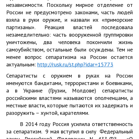
независимости. Поскольку мирное отделение от
России не предусмотрено законами, часть людей
взяла в руки оружие, и назвали их «приморские
партизаны». Реакция властей последовала
незамедлительно: часть вооруженной группировки
уничтожены, два человека покончили жизнь
самоубийством, остальные были осуждены. Тем не
менее вопрос сепаратизма на России остается
актуальным:
http://rusk.ru/st.php?idar=15773
Сепаратисты с оружием в руках на России
именуются бандитами, террористами и боевиками,
а в Украине (Грузии, Молдове) сепаратисты
российскими властями называются ополченцами, а
местные власти, которые пытаются их задержать и
разоружить – хунтой, карателями.
В 2014 году Россия усилила ответственность
за сепаратизм. 9 мая вступил в силу Федеральный
закон Российской Федерации N 433-ФЗ «О