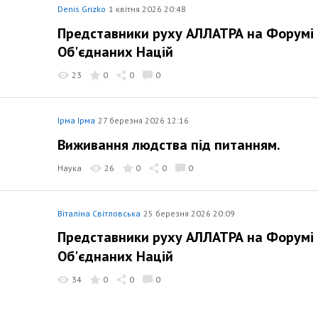
Denis Grizko
1 квітня 2026 20:48
Представники руху АЛЛАТРА на Форумі м
Об'єднаних Націй
23
0
0
0
Ірма Ірма
27 березня 2026 12:16
Виживання людства під питанням.
Наука
26
0
0
0
Віталіна Світловська
25 березня 2026 20:09
Представники руху АЛЛАТРА на Форумі м
Об'єднаних Націй
34
0
0
0