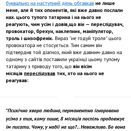
буквально на наступний день обгавкав
не лише
мене, але й тих опонентів, які вже давно послали
нах. цього тупого татарина і на нього не
реагують, чим усім і довів,що він — переслідувач,
провокатор, брехун, наклепник, маніпулятор,
троль і шизофренік.
Вираз "не годуй троля" цього
провокатора не стосується. Тим самим він
підтвердив той діагноз, який вже давним-давно на
одному з сайтів поставили українці цьому тупому
татарину з приводу того, що
він вісім
місяців
переслідував
тих, хто на нього не
реагував:
"Психічно хвора людина, перманентно ігнорована
усіма з тих, кому пише, 8 місяців поспіль продовжує
їм писати. Чому, у надії на що?.. Неважливо. Бо вона