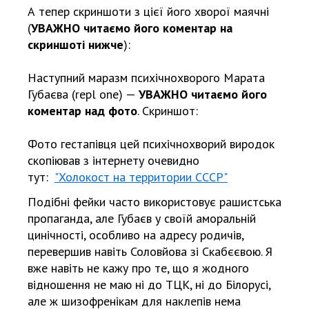
А тепер скриншоти з цієї його хворої маячні
(
УВАЖНО читаємо його коментар на
скриншоті нижче
):
Наступний маразм психічнохворого Марата
Губаєва (repl one) —
УВАЖНО читаємо його
коментар над фото
. Скриншот:
Фото гестапівця цей психічнохворий виродок
скопіював з інтернету очевидно
тут:
"
Холокост на территории СССР"
Подібні фейки часто використовує рашистська
пропаганда, але Губаєв у своїй аморальній
цинічності, особливо на адресу родичів,
перевершив навіть Соловйова зі Скабєєвою. Я
вже навіть не кажу про те, що я жодного
відношення не маю ні до ТЦК, ні до Білорусі,
але ж шизофренікам для наклепів нема