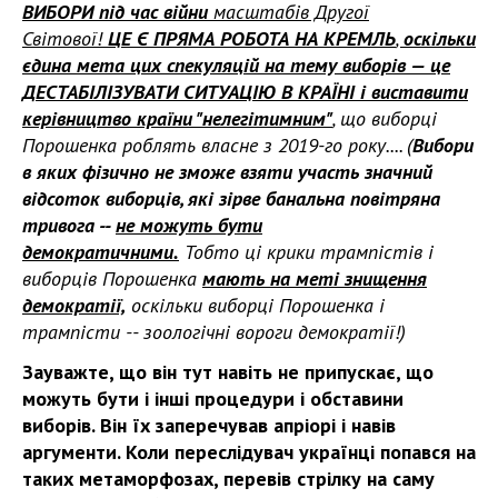
ВИБОРИ під час війни
масштабів Другої
Світової!
ЦЕ Є ПРЯМА РОБОТА НА КРЕМЛЬ
,
оскільки
єдина мета цих спекуляцій на тему виборів — це
ДЕСТАБІЛІЗУВАТИ СИТУАЦІЮ В КРАЇНІ і виставити
керівництво країни "нелегітимним"
, що виборці
Порошенка роблять власне з 2019-го року.... (
Вибори
в яких фізично не зможе взяти участь значний
відсоток виборців, які зірве банальна повітряна
тривога --
не можуть бути
демократичними.
Тобто ці крики трампістів і
виборців Порошенка
мають на меті знищення
демократії,
оскільки виборці Порошенка і
трампісти -- зоологічні вороги демократії!)
Зауважте, що він тут навіть не припускає, що
можуть бути і інші процедури і обставини
виборів. Він їх заперечував апріорі і навів
аргументи. Коли переслідувач українці попався на
таких метаморфозах, перевів стрілку на саму