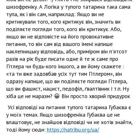
шизофреніку. А Логіка у тупого татарина така сама
тупа, як і він сам, наприклад: Якщо ви не
критикували того, кого критикує він, значить ви
поділяєте погляди того, кого він критикує. Або,
якщо ви не відповісте на його провокативне
питання, то він сам від вашого імені напише
наклепницьку відповідь, або, приміром він п'ятсот
разів на рік буде писати одне й те ж саме про
Гітлера чи будь-кого іншого, а ви йому скажете :
«та ти вже задовбав усіх тут тим Гітлером», він
одразу напише, що ви поділяєте погляди Гітлера,
що ви фашист, нацист, педофіл, ґвалтівник і т.п. Ну
хіба це не маразм? 😀 Він просто хворий придурок
Усі відповіді на питання тупого татарина Губаєва є
у моїх темах. Якщо шизофреніка Губаєва це не
влаштовує, не знайшов відповіді чи не хотів знайти,
тоді йому сюди:
https://natribu.org/ua/