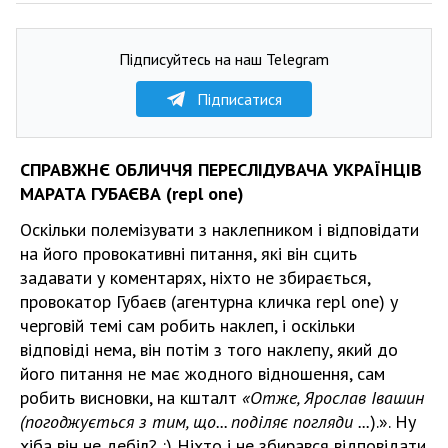
Підписуйтесь на наш Telegram
Підписатися
СПРАВЖНЄ ОБЛИЧЧЯ ПЕРЕСЛІДУВАЧА УКРАЇНЦІВ
МАРАТА ГУБАЄВА (repl one)
Оскільки полемізувати з наклепником і відповідати
на його провокативні питання, які він сцить
задавати у коментарях, ніхто не збирається,
провокатор Губаєв (агентурна кличка repl one) у
черговій темі сам робить наклеп, і оскільки
відповіді нема, він потім з того наклепу, який до
його питання не має жодного відношення, сам
робить висновки, на кшталт
«Отже, Ярослав Івашин
(погоджується з тим, що... поділяє погляди ...
).». Ну
хіба він не дебіл? :) Ніхто і не збирався відповідати