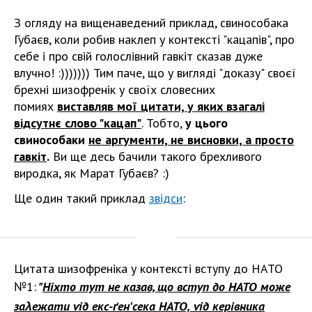
З огляду на вищенаведений приклад, свинособака
Губаєв, коли робив наклеп у контексті "кацапів", про
себе і про свій голослівний гавкіт сказав дуже
влучно! :))))))) Тим паче, що у вигляді "доказу" своєї
брехні шизофренік у своїх словесних
помиях
виставляв мої цитати, у яких взагалі
відсутнє слово "кацап"
. Тобто,
у цього
свинособаки
не аргументи, не висновки, а просто
гавкіт
.
Ви ще десь бачили такого брехливого
виродка, як Марат Губаєв? :)
Ще один такий приклад
звідси
:
Цитата шизофреніка у контексті вступу до НАТО
№1:
"
Ніхто тут не казав, що вступ до НАТО може
заλежати ѵід екс-ґен'сека НАТО,
ѵід керівника