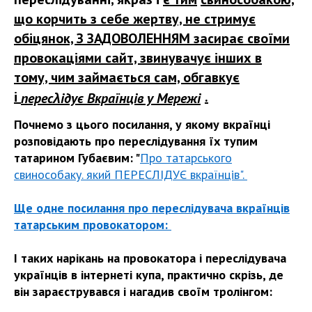
що корчить з себе жертву, не стримує
обіцянок, З ЗАДОВОЛЕННЯМ засирає своїми
провокаціями сайт, звинувачує інших в
тому, чим займається сам, обгавкує
і
.
пересλідує Вкраїнців у Мережі
Почнемо з цього посилання, у якому вкраїнці
розповідають про переслідування їх тупим
татарином Губаєвим: "
Про татарського
свинособаку. який ПЕРЕСЛІДУЄ вкраїнців".
Ще одне посилання про переслідувача вкраїнців
татарським провокатором:
І таких нарікань на провокатора і переслідувача
українців в інтернеті купа, практично скрізь, де
він зараєструвався і нагадив своїм тролінгом: