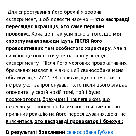
Для спростування його брехні я зробив
експеримент, щоб довести наочно —
хто насправді
переслідує вкраїнців, хто саме першим
провокує.
Хоча це і так усім ясно з того, що
мої
спростування завжди ідуть
ПІСЛЯ
його
провокативних тем особистого характеру.
Але я
вирішив це показати усім наочно у вигляді
експерименту. Після його чергових провокативних
брехливих наклепів, у яких цей свинособака мене
обгавкував, я 27.11.24. написав, що на це поки що
не реагую, і запропонував, -
хто після цього згадає
опонента у своїй новій темі, той і буде
провокатором, брехуном і наклепником, що
переслідує опонентів. Таким чином я тимчасово
припинив реакцію на його переслідування, доки не
виясниться,
хто насправді провокатор і брехун :
В результаті брехливий
свинособака Губаєв