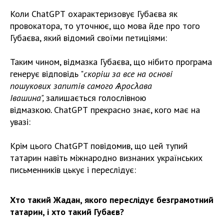
Коли
ChatGPT
охарактеризовує Губаєва як
провокатора, то уточнює, що мова йде про того
Губаєва, який відомий своїми петиціями:
Таким чином, відмазка Губаєва, що нібито програма
генерує відповідь "
скоріш за все на основі
пошукових запитів самого Ѧросλава
Івашина",
залишається голослівною
відмазкою
.
ChatGPT
прекрасно знає, кого має на
увазі:
Крім цього ChatGPT повідомив, що цей тупий
татарин навіть міжнародно визнаних українських
письменників цькує і переслідує:
Хто такий Жадан, якого переслідує безграмотний
татарин, і хто такий Губаєв?