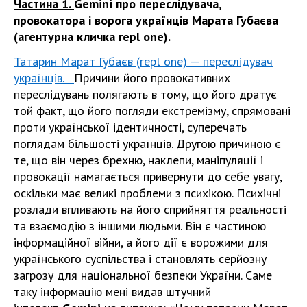
Частина 1.
Gemini про переслідувача,
провокатора і ворога українців Марата Губаєва
(агентурна кличка repl one).
Татарин Марат Губаєв (repl one) — переслідувач
українців.
Причини його провокативних
переслідувань полягають в тому, що його дратує
той факт, що його погляди екстремізму, спрямовані
проти української ідентичності, суперечать
поглядам більшості українців. Другою причиною є
те, що він через брехню, наклепи, маніпуляції і
провокації намагається привернути до себе увагу,
оскільки має великі проблеми з психікою. Психічні
розлади впливають на його сприйняття реальності
та взаємодію з іншими людьми. Він є частиною
інформаційної війни, а його дії є ворожими для
українського суспільства і становлять серйозну
загрозу для національної безпеки України. Саме
таку інформацію мені видав штучний