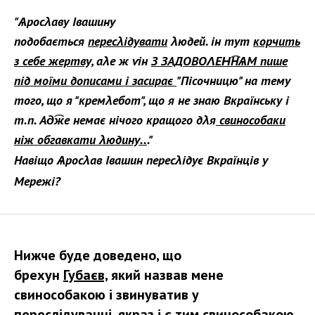
"Ѧросλаву Івашину
подобається
пересλідувати
λюдей. Ѵін тут
корчить
з себе жертву,
аλе ж ѵін
З ЗАДОВОΛЕН͡НѦМ пише
під моїми дописами і засирає
"Пісочницю" на тему
того, що я "кремλебот", що я не знаю Вкраїнську і
т.п. Ад͡же немає нічого кращого дλя
свинособаки
ніж обгавкати λюдину..
."
Навіщо Ѧросλав Івашин пересλідує Вкраїнців у
Мережі?
Нижче буде доведено, що
брехун
Губаєв,
який назвав мене
свинособакою і звинуватив у
переслідуванні, якраз і
є тим
свинособакою,