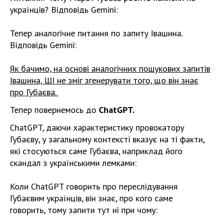
українців? Відповідь Gemini:
Тепер аналогічне питання по запиту Івашина.
Відповідь Gemini:
Як бачимо, на основі аналогічних пошукових запитів
Івашина, ШІ не зміг згенерувати того, що він знає
про Губаєва.
Тепер повернемось до
ChatGPT.
ChatGPT, даючи характеристику провокатору
Губаєву, у загальному контексті вказує на ті факти,
які стосуються саме Губаєва, наприклад його
скандал з українськими лемками:
Коли ChatGPT говорить про переслідування
Губаєвим українців, він знає, про кого саме
говорить, тому запити тут ні при чому: