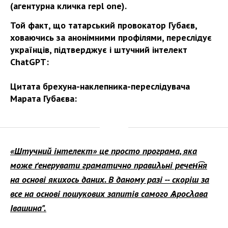
(агентурна кличка repl one).
Той факт, що татарський провокатор Губаєв,
ховаючись за анонімними профілями, переслідує
українців, підтверджує і штучний інтелект
ChatGPT:
Цитата брехуна-наклепника-переслідувача
Марата Губаєва:
«Штучний інтелект» це просто програма, яка
може ґенерувати граматично правиλьні речен͡ня
на основі якихось даних. В даному разі -- скоріш за
все на основі пошукових запитів самого Ѧросλава
Івашина".