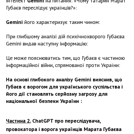
інтелект
Gemini
на питання: «Чому татарин Марат
Губаєв переслідує українців?»:
Gemini
його характеризує таким чином:
При глибшому аналізі дій психічнохворого Губаєва
Gemini видав наступну інформацію:
Це може пояснюватись тим, що Губаєв є частиною
інформаційної війни, спрямованої проти України:
На основі глибокого аналізу Gemini вияснив, що
Губаєв є ворогом для українського суспільства і
його дії становлять серйозну загрозу для
національної безпеки України :
Частина 2.
ChatGPT
про переслідувача,
провокатора і ворога українців Марата Губаєва