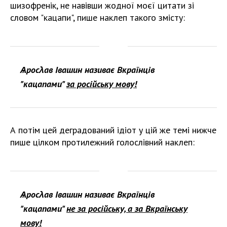
шизофренік, не навівши жодної моєї цитати зі
словом "кацапи", пише наклеп такого змісту:
Ѧросλав Івашин називає Вкраїнців
"кацапами"
за російську мову!
А потім цей деградований ідіот у цій же темі нижче
пише цілком протилежний голослівний наклеп:
Ѧросλав Івашин називає Вкраїнців
"кацапами"
не за російську, а за Вкраїнську
мову!