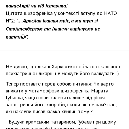
канцеλярії чи ѵід історика."
Цитата шизофреніка у контексті вступу до НАТО
№2:
"... Ѧросλав Івашин мріє, а
ми тут зі
Стоλтенбергом та іншими вирішуємо це
питан͡ня".
Не дивно, що лікарі Харківської обласної клінічної
психіатричної лікарні не можуть його вилікувати :)
Тепер поставте перед собою питання: Чи варто
вникати у метаморфози шизофреніка Марата
Губаєва, якщо вони залежать лише від рівня
загострення його хвороби, і коли він не пам'ятає,
які наклепи писав кілька хвилин тому ?
- Будучи кримським татарином, Губаєв при цьому
склав купу наклепів і на кримських татар: