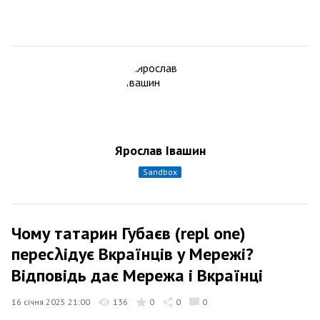
Ярослав Івашин
sandbox
Чому татарин Губаєв (repl one)
пересλідує Вкраїнців у Мережі?
Відповідь дає Мережа і Вкраїнці
16 січня 2025 21:00
136
0
0
0