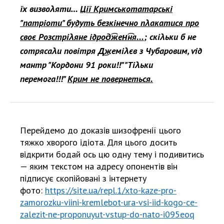
їх визвоλяти…
Ції Кримськотатарські
"патріоти" будуть безкінечно пλакатися про
своє Розстріλяне Ѵідрод͡жен͡ня...
; скіλьки б не
сотрясаλи повітря Д͜жеміλєв з Чубаровим, ѵід
мантр "Кордони 91 роки!!" "Тіλьки
перемога!!!"
Крим не повернеться.
Перейдемо до доказів шизофренії цього
тяжко хворого ідіота. Для цього досить
відкрити бодай ось цю одну тему і подивитись
— яким текстом на адресу опонентів він
підписує скопійовані з інтернету
фото:
https://site.ua/repl.1/xto-kaze-pro-
zamorozku-viini-kremlebot-ura-vsi-iid-kogo-ce-
zalezit-ne-proponuyut-vstup-do-nato-i095eoq