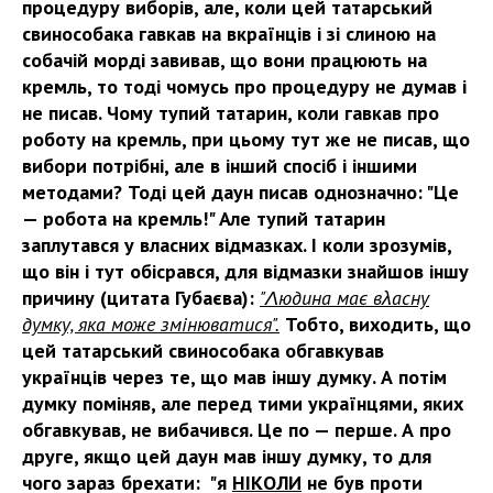
процедуру виборів, але, коли цей татарський
свинособака гавкав на вкраїнців і зі слиною на
собачій морді завивав, що вони працюють на
кремль, то тоді чомусь про процедуру не думав і
не писав. Чому тупий татарин, коли гавкав про
роботу на кремль, при цьому тут же не писав, що
вибори потрібні, але в інший спосіб і іншими
методами? Тоді цей даун писав однозначно: "Це
— робота на кремль!" Але тупий татарин
заплутався у власних відмазках. І коли зрозумів,
що він і тут обісрався, для відмазки знайшов іншу
причину (цитата Губаєва):
"Λюдина має вλасну
думку, яка може змінюватися".
Тобто, виходить, що
цей татарський свинособака обгавкував
українців через те, що мав іншу думку. А потім
думку поміняв, але перед тими українцями, яких
обгавкував, не вибачився. Це по — перше. А про
друге, якщо цей даун мав іншу думку, то для
чого зараз брехати: "я
НІКОЛИ
не був проти