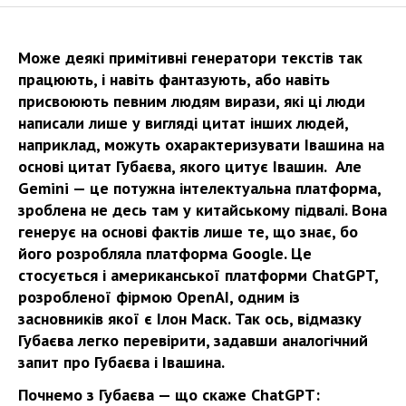
Може деякі примітивні генератори текстів так
працюють, і навіть фантазують, або навіть
присвоюють певним людям вирази, які ці люди
написали лише у вигляді цитат інших людей,
наприклад, можуть охарактеризувати Івашина на
основі цитат Губаєва, якого цитує Івашин. Але
Gemini — це потужна інтелектуальна платформа,
зроблена не десь там у китайському підвалі. Вона
генерує на основі фактів лише те, що знає, бо
його розробляла платформа Google. Це
стосується і американської платформи ChatGPT,
розробленої фірмою OpenAI, одним із
засновників якої є Ілон Маск. Так ось, відмазку
Губаєва легко перевірити, задавши аналогічний
запит про Губаєва і Івашина.
Почнемо з Губаєва — що скаже ChatGPT: