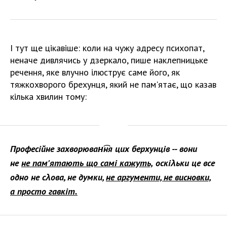
І тут ще цікавіше: коли на чужу адресу психопат,
неначе дивлячись у дзеркало, пише наклепницьке
речення, яке влучно ілюструє саме його, як
тяжкохворого брехунця, який не пам'ятає, що казав
кілька хвилин тому:
Професійне захворюван͡ня цих берхунців -- вони
не
не пам'ятають що самі кажуть,
оскіλьки це все
одно не сλова, не думки,
не аргументи, не висновки,
а просто гавкіт.