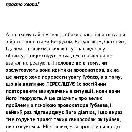
просто хвора."
А на цьому сайті у свинособаки аналогічна ситуація
з його опонентами Безруком, Вакуленком, Скокіним,
Гдалем та іншими, яких він тут час від часу
обгавкує і
переслідує
, хоча дехто з них на це
взагалі не реагують.
І
головне не в тому, чи
заслуговують вони критики провокатора, як на
це хитро хоче перевести увагу Губаєв, а в тому,
що він невпинно ПЕРЕСЛІДУЄ їх постійним
повторенням звинувачень в ситуації, коли вони
його ігнорують. А це свідчить про великі
проблеми з психікою провокатора Губаєва, і
зайвий раз підтверджує його діагноз, і що вираз
"Не годуйте троля" таких свинособак як Губаєв,
не стосується.
Між іншим, моя пропозиція щодо