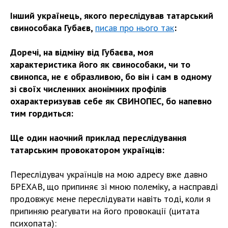
Інший українець, якого переслідував татарський
свинособака Губаєв,
писав про нього так
:
Доречі, на відміну від Губаєва, моя
характеристика його як свинособаки, чи то
свинопса, не є образливою, бо він і сам в одному
зі своїх численних анонімних профілів
охарактеризував себе як СВИНОПЕС, бо напевно
тим гордиться:
Ще один наочний приклад переслідування
татарським провокатором українців:
Переслідувач українців на мою адресу вже давно
БРЕХАВ, що припиняє зі мною полеміку, а насправді
продовжує мене переслідувати навіть тоді, коли я
припиняю реагувати на його провокації (цитата
психопата):