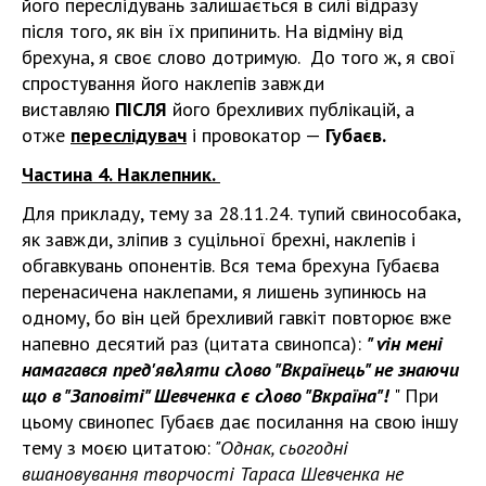
його переслідувань залишається в силі відразу
після того, як він їх припинить. На відміну від
брехуна, я своє слово дотримую. До того ж, я свої
спростування його наклепів завжди
виставляю
ПІСЛЯ
його брехливих публікацій, а
отже
переслідувач
і провокатор —
Губаєв.
Частина 4. Наклепник.
Для прикладу, тему за 28.11.24. тупий свинособака,
як завжди, зліпив з суцільної брехні, наклепів і
обгавкувань опонентів. Вся тема брехуна Губаєва
перенасичена наклепами, я лишень зупинюсь на
одному, бо він цей брехливий гавкіт повторює вже
напевно десятий раз (цитата свинопса):
" ѵін мені
намагався пред'явλяти сλово "Вкраїнець" не знаючи
що в "Заповіті" Шевченка є сλово "Вкраїна"!
" При
цьому свинопес Губаєв дає посилання на свою іншу
тему з моєю цитатою:
"Однак, сьогодні
вшановування творчості Тараса Шевченка не