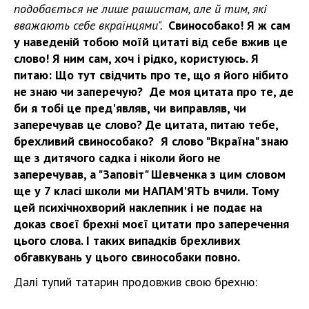
подобається не лише рашистам, але й тим, які
вважають себе вкраїнцями".
Свинособако! Я ж сам
у наведеній тобою моїй цитаті від себе вжив це
слово! Я ним сам, хоч і рідко, користуюсь. Я
питаю: Що тут свідчить про те, що я його нібито
не знаю чи заперечую?
Де моя цитата про те, де
би я тобі це пред'являв, чи виправляв, чи
заперечував це слово? Де цитата, питаю тебе,
брехливий свинособако? Я слово "Вкраїна" знаю
ще з дитячого садка і ніколи його не
заперечував, а "Заповіт" Шевченка з цим словом
ще у 7 класі школи ми НАПАМ'ЯТЬ вчили. Тому
цей психічнохворий наклепник і не подає на
доказ своєї брехні моєї цитати про заперечення
цього слова. І таких випадків брехливих
обгавкувань у цього свинособаки повно.
Далі тупий татарин продовжив свою брехню: