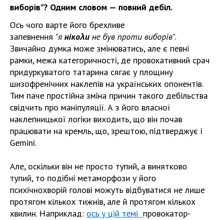
виборів"? Одним словом — повний дебіл.
Ось чого варте його брехливе
запевнення
"я
нікоλи
не був проти виборів"
.
Звичайно думка може змінюватись, але є певні
рамки, межа категоричності, де провокативний срач
придуркуватого татарина сягає у площину
шизофренічних наклепів на українських опонентів.
Тим паче простійна зміна причин такого дебільства
свідчить про маніпуляції. А з його власної
наклепницької логіки виходить, що він почав
працювати на кремль, що, зрештою, підтверджує і
Gemini.
Але, оскільки він не просто тупий, а винятково
тупий, то подібні метаморфози у його
психічнохворій голові можуть відбуватися не лише
протягом кількох тижнів, але й протягом кількох
хвилин. Наприклад:
ось у цій темі
провокатор-