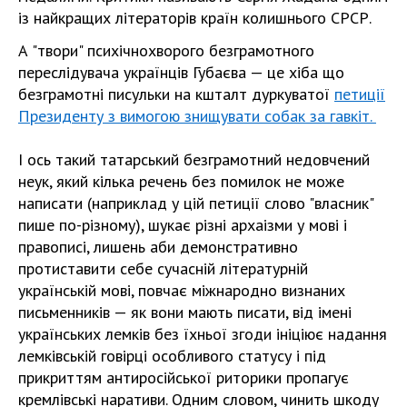
із найкращих літераторів країн колишнього СРСР.
А "твори" психічнохворого безграмотного
переслідувача українців Губаєва — це хіба що
безграмотні писульки на кшталт дуркуватої
петиції
Президенту з вимогою знищувати собак за гавкіт.
І ось такий татарський безграмотний недовчений
неук, який кілька речень без помилок не може
написати (наприклад у цій петиції слово "власник"
пише по-різному), шукає різні архаізми у мові і
правописі, лишень аби демонстративно
протиставити себе сучасній літературній
українській мові, повчає міжнародно визнаних
письменників — як вони мають писати, від імені
українських лемків без їхньої згоди ініціює надання
лемківській говірці особливого статусу і під
прикриттям антиросійської риторики пропагує
кремлівські наративи. Одним словом, чинить шкоду