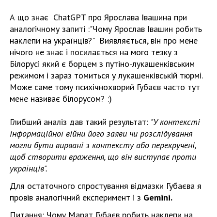
А що знає ChatGPT про Ярослава Івашина при
аналогічному запиті :"Чому Ярослав Івашин робить
наклепи на українців?" Виявляється, він про мене
нічого не знає і посилається на мого тезку з
Білорусі який є борцем з путіно-лукашенківським
режимом і зараз томиться у лукашенківській тюрмі.
Може саме тому психічнохворий Губаєв часто тут
мене називає білорусом? :)
Глибший аналіз дав такий результат:
"У контексті
інформаційної війни його заяви чи розслідування
могли бути вирвані з контексту або перекручені,
щоб створити враження, що він виступає проти
українців".
Для остаточного спростування відмазки Губаєва я
провів аналогічний експеримент і з
Gemini.
Питання: Чому Марат Губаєв робить наклепи на