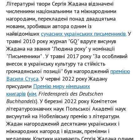
Літературні твори Сергія Жадана відзначені
численними національними та міжнародними
нагородами, перекладені понад двадцятьма
мовами, зробивши автора одним із
найвідоміших
сучасних українських письменників.
У
травні 2010 року журнал "GQ" вдруге висунув
Жадана на звання "Людина року" у номінації
"Письменники" . У травні 2017 року "За особливий
внесок в українську культуру та стійкість
громадянської позиції" був нагороджений
премією
Василя Стуса
. У червні 2022 року Жадану
присудили
Премію миру німецьких
книгарів
(
нім.
Friedenspreis des Deutschen
Buchhandels
). У березні 2022 року Комітетом
літературознавчих наук Польської Академії наук
висунутий на Нобелівську премію з літератури.
Жадан нагороджений десятками українських і
міжнародних нагород і відзнак, преміями і
медалями. Критики називають Сергія Жадана одним