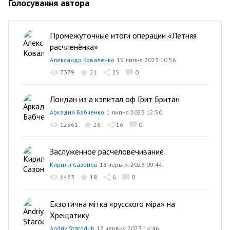
Голосування автора
Промежуточные итоги операции «Летняя
расчленёнка»
Александр Коваленко
15 липня 2023 10:56
7379
21
25
0
Лондан из а кэпитал оф Грит Британ
Аркадий Бабченко
1 липня 2023 12:50
12561
26
16
0
Заслуженное расчеловечивание
Кирилл Сазонов
13 червня 2023 09:44
6463
18
6
0
Екзотична мітка «русского міра» на
Хрещатику
Andriy Starodub
12 червня 2023 14:46