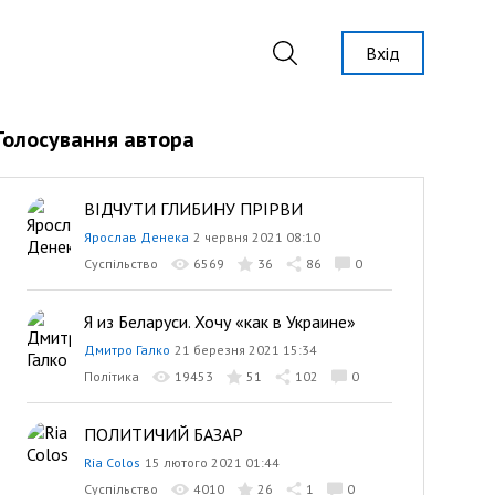
Вхід
Голосування автора
ВІДЧУТИ ГЛИБИНУ ПРІРВИ
Ярослав Денека
2 червня 2021 08:10
Суспільство
6569
36
86
0
Я из Беларуси. Хочу «как в Украине»
Дмитро Галко
21 березня 2021 15:34
Політика
19453
51
102
0
ПОЛИТИЧИЙ БАЗАР
Ria Colos
15 лютого 2021 01:44
Суспільство
4010
26
1
0