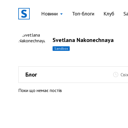
Новини
Топ-блоги
Клуб
S
Svetlana Nakonechnaya
sandbox
Блог
Сві
Поки що немає постів