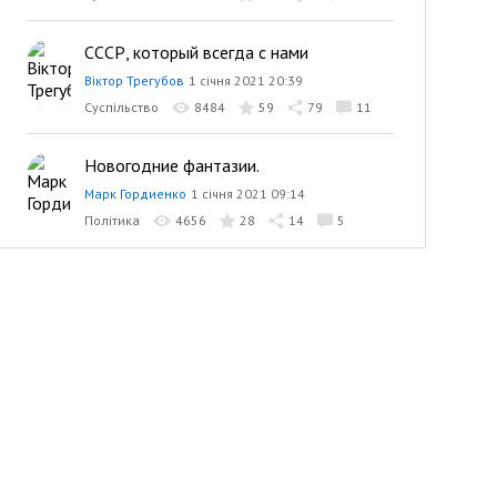
CCCР, который всегда с нами
Віктор Трегубов
1 січня 2021 20:39
Суспільство
8484
59
79
11
Новогодние фантазии.
Марк Гордиенко
1 січня 2021 09:14
Політика
4656
28
14
5