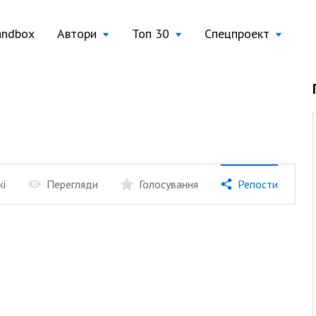
andbox
Автори
Топ 30
Спецпроект
жі
Перегляди
Голосування
Репости