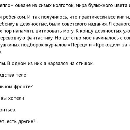
теплом океане из сизых колготок, мира булыжного цвета
ребенком. И так получилось, что практически все книги
бенку в девяностые, были советского издания. Я сраног
х пор напамять цитировать могу. К концу девяностых уж
ереводную фантастику. Но детство мое начиналось с со
душкиных подборок журналов «Перец» и «Крокодил» за 
.
лы. В одном из них я нарвался на стишок.
одства теле
льном фронте?
 вы хотели:
онтьев.
, есть другие?..