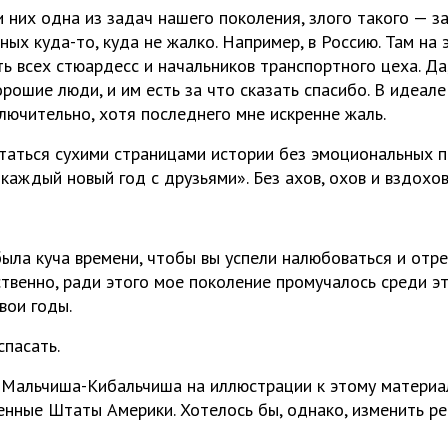
 них одна из задач нашего поколения, злого такого — з
ых куда-то, куда не жалко. Например, в Россию. Там на 
ь всех стюардесс и начальников транспортного цеха. Да
орошие люди, и им есть за что сказать спасибо. В идеа
лючительно, хотя последнего мне искренне жаль.
таться сухими страницами истории без эмоциональных пр
каждый новый год с друзьями». Без ахов, охов и вздохов
была куча времени, чтобы вы успели налюбоваться и отр
ственно, ради этого мое поколение промучалось среди э
вои годы.
пасать.
и Мальчиша-Кибальчиша на иллюстрации к этому материал
енные Штаты Америки. Хотелось бы, однако, изменить реа