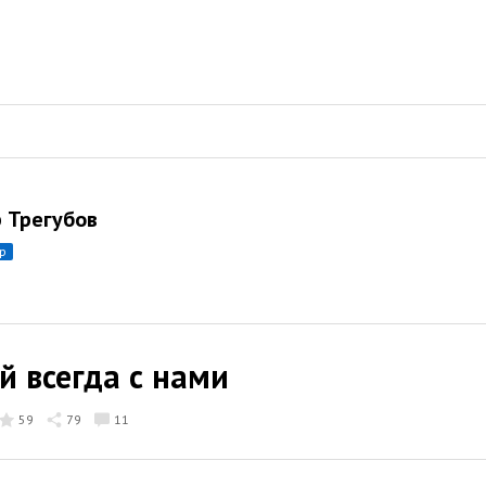
р Трегубов
ор
й всегда с нами
59
79
11