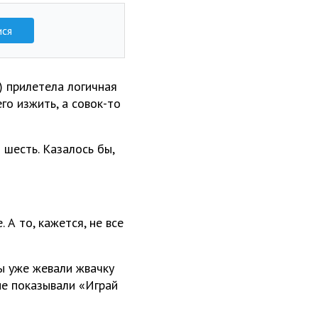
ися
) прилетела логичная
го изжить, а совок-то
 шесть. Казалось бы,
А то, кажется, не все
мы уже жевали жвачку
не показывали «Играй