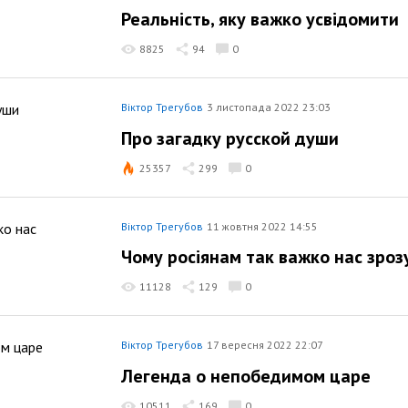
Реальність, яку важко усвідомити
8825
94
0
Віктор Трегубов
3 листопада 2022 23:03
Про загадку русской души
25357
299
0
Віктор Трегубов
11 жовтня 2022 14:55
Чому росіянам так важко нас зроз
11128
129
0
Віктор Трегубов
17 вересня 2022 22:07
Легенда о непобедимом царе
10511
169
0