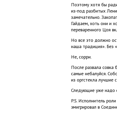
Поэтому хотя бы ради
из-под разбитых Ленин
замечательно. Закопат
Гайдаем, хоть они и х
переваренного Цоя вк
Но все это должно ос
наша традиция». Без «
Не, сорри.
После развала совка 
самые небалуйся. Соб
из оргстекла лучшие с
Следующие уже надо с
P.S. Исполнитель рол
эмигрировал в Соедин