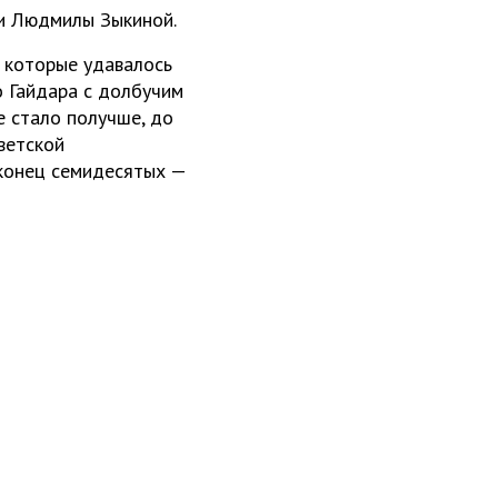
 и Людмилы Зыкиной.
, которые удавалось
о Гайдара с долбучим
е стало получше, до
ветской
конец семидесятых —