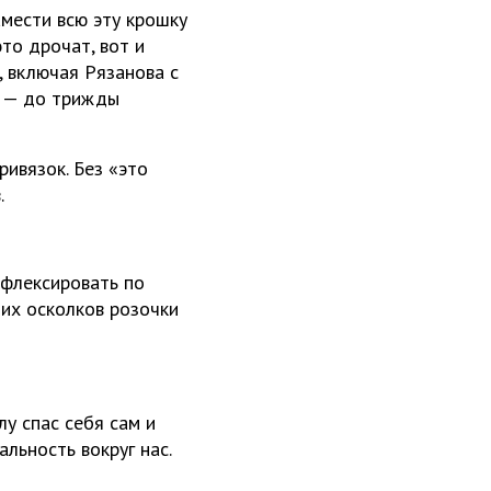
амести всю эту крошку
это дрочат, вот и
, включая Рязанова с
ле — до трижды
ивязок. Без «это
.
ефлексировать по
тих осколков розочки
у спас себя сам и
льность вокруг нас.