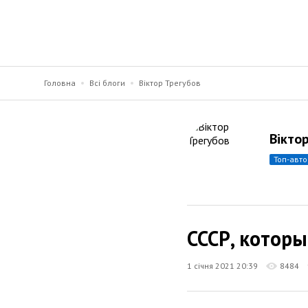
Головна
Всі блоги
Віктор Трегубов
Вікто
топ-авт
CCCР, которы
1 січня 2021 20:39
8484