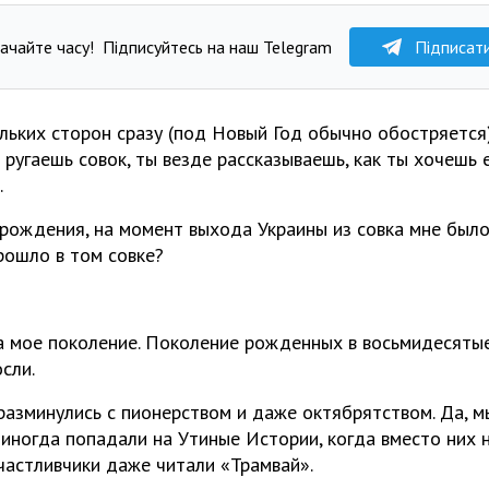
ачайте часу!
Підписуйтесь на наш Telegram
Підписат
ольких сторон сразу (под Новый Год обычно обостряется
ы ругаешь совок, ты везде рассказываешь, как ты хочешь е
.
 рождения, на момент выхода Украины из совка мне было
рошло в том совке?
 мое поколение. Поколение рожденных в восьмидесятые. 
сли.
 разминулись с пионерством и даже октябрятством. Да, 
 иногда попадали на Утиные Истории, когда вместо них 
счастливчики даже читали «Трамвай».