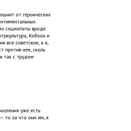
тошнит от героических
сентиментальных
ибо социопаты вроде
нтркультура, Кобзон и
и все советские, а я,
т против нее, сколь
 и так с трудом
околения уже есть
— то за что они им, я