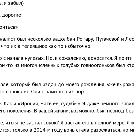
ь, я забыл)
, дорогие
еонтьев»
рналист был несколько задолбан Ротару, Пугачевой и Лео
 что их в телеящике как-то избыточно.
 с начала нулевых. Но, к сожалению, доносится. Я почти у
ом-то из многочисленных голубых говноогоньков был кто
нале, который был издан до моего рождения, уже выража
 сорок лет. Они с нами до сих пор.
. Как и «Ирония, мать ее, судьбы». Я даже немного зави
о поколения. В вашей жизни, возможно, был период без 
е, что я не застал совок? Я застал его в полной мере. Я 
тся, только в 2014-м году вонь стала разрежаться, но 