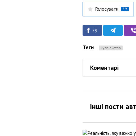
Голосувати
59
79
Теги
Суспільство
Коментарі
Інші пости ав