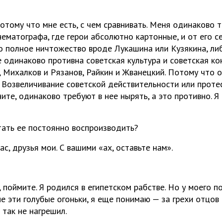
Потому что мне есть, с чем сравнивать. Меня одинаково 
нематографа, где герои абсолютно картонные, и от его 
бо полное ничтожество вроде Лукашина или Кузякина, л
 одинаково противна советская культура и советская ко
 Михалков и Рязанов, Райкин и Жванецкий. Потому что он
 Возвеличивание советской действительности или протес
ите, одинаково требуют в нее нырять, а это противно. Я
ать ее постоянно воспроизводить?
ас, друзья мои. С вашими «ах, оставьте нам».
 поймите. Я родился в египетском рабстве. Но у моего п
не эти голубые огоньки, я еще понимаю — за грехи отцов 
Я так не нагрешил.