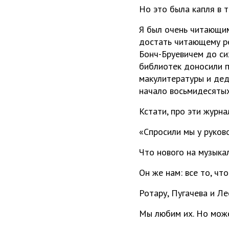
Но это была капля в 
Я был очень читающим 
достать читающему ре
Бонч-Бруевичем до си
библиотек доносили п
макулитературы и де
начало восьмидесятых
Кстати, про эти журна
«Спросили мы у руков
Что нового на музыка
Он же нам: все то, что
Ротару, Пугачева и Ле
Мы любим их. Но может