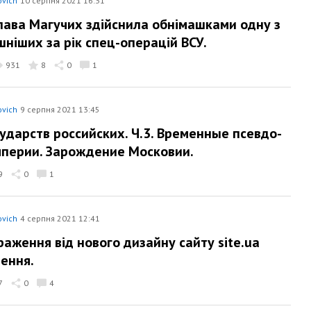
ovich
10 серпня 2021 16:31
лава Магучих здійснила обнімашками одну з
шніших за рік спец-операцій ВСУ.
931
8
0
1
ovich
9 серпня 2021 13:45
сударств российских. Ч.3. Временные псевдо-
перии. Зарождение Московии.
9
0
1
ovich
4 серпня 2021 12:41
раження від нового дизайну сайту site.ua
ення.
7
0
4