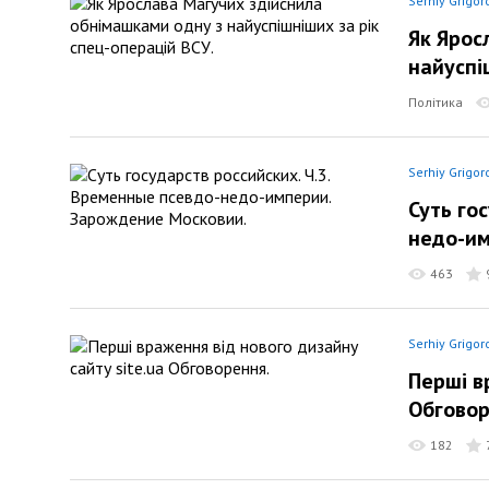
Serhiy Grigor
Як Ярос
найуспі
Політика
Serhiy Grigor
Суть го
недо-им
463
Serhiy Grigor
Перші в
Обговор
182