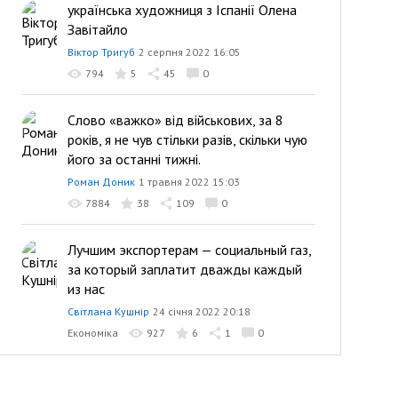
українська художниця з Іспанії Олена
Завітайло
Віктор Тригуб
2 серпня 2022 16:05
794
5
45
0
Слово «важко» від військових, за 8
років, я не чув стільки разів, скільки чую
його за останні тижні.
Роман Доник
1 травня 2022 15:03
7884
38
109
0
Лучшим экспортерам — социальный газ,
за который заплатит дважды каждый
из нас
Світлана Кушнір
24 січня 2022 20:18
Економіка
927
6
1
0