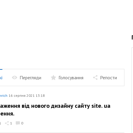
жі
Перегляди
Голосування
Репости
ovich
16 серпня 2021 13:18
раження від нового дизайну сайту site. ua
рення.
1
1
0