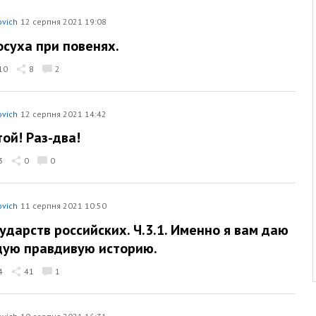
ovich
12 серпня 2021 19:08
осуха при повенях.
10
8
2
ovich
12 серпня 2021 14:42
той! Раз-два!
3
0
0
ovich
11 серпня 2021 10:50
сударств российских. Ч.3.1. Именно я вам даю
щую правдивую историю.
4
41
1