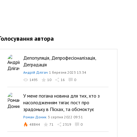
Голосування автора
Депопуляція, Депрофесіоналізація,
Деградація
Андрій Длігач
1 березня 2023 13:34
1495
10
16
0
У мене погана новина для тих, хто з
насолодженням тягає пост про
зрадоньку в Пісках, та обсмоктує
Роман Доник
3 серпня 2022 09:51
48844
71
2319
0