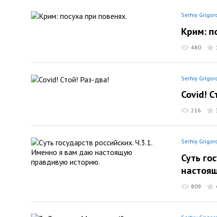
Serhiy Grigor
Крим: п
480
Serhiy Grigor
Covid! С
216
Serhiy Grigor
Суть го
настоя
809