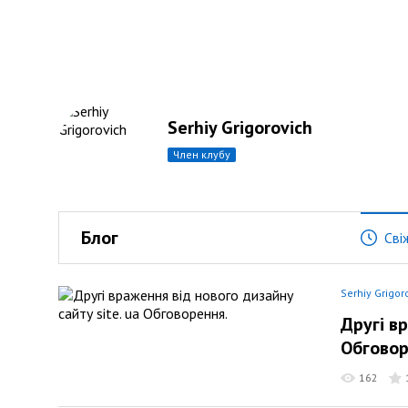
Serhiy Grigorovich
член клубу
Блог
Сві
Serhiy Grigor
Другі в
Обгово
162