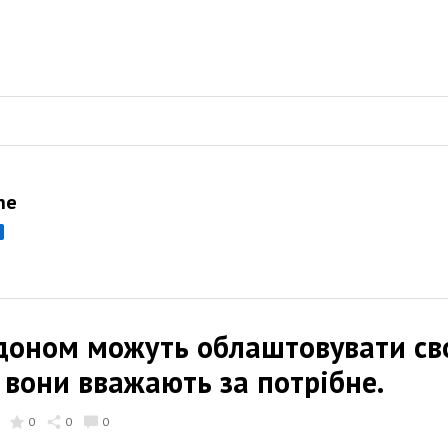
ne
доном можуть облаштовувати сво
к вони вважають за потрібне.
0
0
0