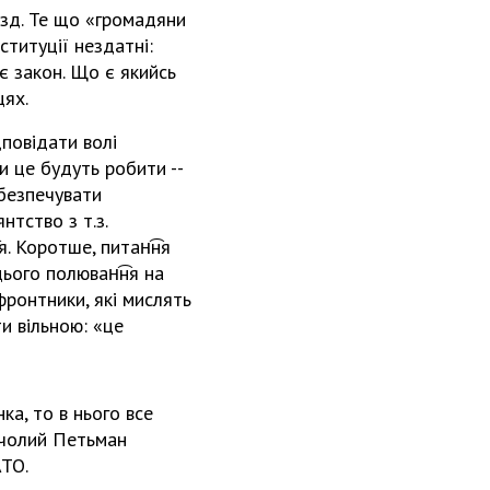
зд. Те що «громадяни
ституції нездатні:
 є закон. Що є якийсь
цях.
повідати волі
и це будуть робити --
безпечувати
нтство з т.з.
. Коротше, питан͡ня
цього полюван͡ня на
фронтники, які мислять
и вільною: «це
ка, то в нього все
очолий Петьман
АТО.