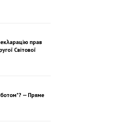
декλарацію прав
угої Світової
еботом*? — Пряме