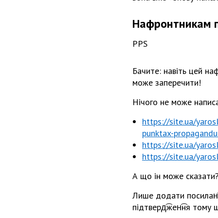
Нафронтникам п
PPS
Бачите: навіть цей на
може заперечити!
Нічого не може написа
https://site.ua/yaro
punktax-propagandu-
https://site.ua/yaros
https://site.ua/yaro
А що ѵін може сказати
Лише додати посилан͡н
підтверд͡жен͡ня тому щ