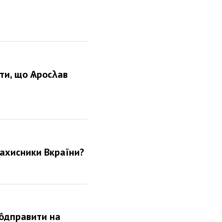
ти, що Ѧросλав
захисники Вкраїни?
 ôдправити на