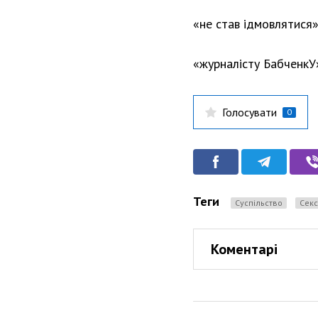
«не став ѵідмовлятися
«журналісту БабченкУ
Голосувати
0
Теги
Суспільство
Секс
Коментарі