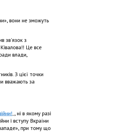
йни», вони не зможуть
в зв'язок з
Ківалова!! Це все
ради влади,
иків. З цієї точки
ни вважають за
ійни!
„, ні в якому разі
ійни і вступу Вкраїни
нападе», при тому що