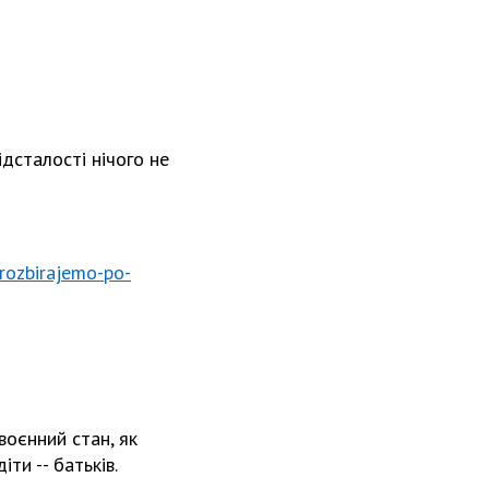
ідсталості нічого не
-rozbirajemo-po-
воєнний стан, як
ти -- батьків.