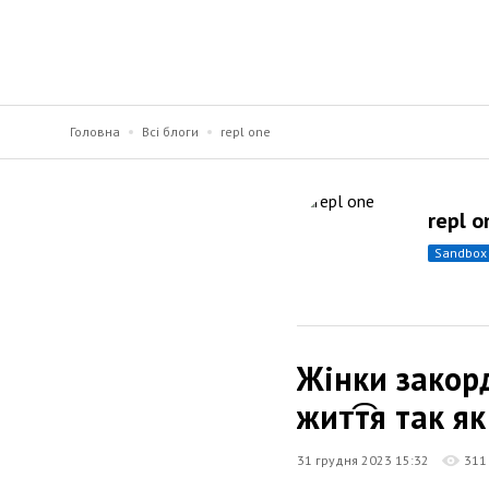
Головна
Всі блоги
repl one
repl o
sandbox
Жінки закор
жит͡тя так я
31 грудня 2023 15:32
311