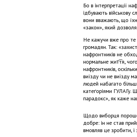
Бо в інтерпретації на
ѵідбувають військову 
вони вважають, що їхн
«закон», який дозволя
Не кажучи вже про те 
громадян. Так: «захис
нафронтників не обхо
нормальне жит͡тя, чог
нафронтників, оскільк
виїзду чи не виїзду м
людей набагато більше
катеґоріями ГУЛАГу. 
парадокс», як каже на
Щодо виборця порош
добре: ѵін не став пр
вмовляв це зробити, і