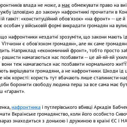
фронтників влада не
може
, а
має
обмежувати право на виї
службу ѵідповідно до закону» нафронтникі прочитати в Кон
їй гавкіт: «конституційний обов'язок» «на фронт» -- це й
є особам у військовій формі викрадати громадян на вули
що нафронтники нездатні зрозуміти, що закони мають ѵід
т Ѵітчизни є обов'язком громадян», але як саме громадян
дить. Наприклад «економичний фронт», тобто просто за
о рашисти намагаються нас позбавити -- це ай-яй-яй ухиля
и вони теж намагаються нас позбавити нормального жит͡тя
ають вирішувати громадяни, а не нафронтники. Шкоди ѵід 
 ніж користі: користь тут вбачають лише сталинисти-на
Щоби боронити свободу людина перш за все сама має бут
ш «ґарант».
енка,
нафронтника
і путлерівського вбивці Аркадія Бабчен
иймати Вкраїнське громадянство, коли його особисто Сив
 зараз знаходиться з донькою і дружиною в країні ЄС і Н