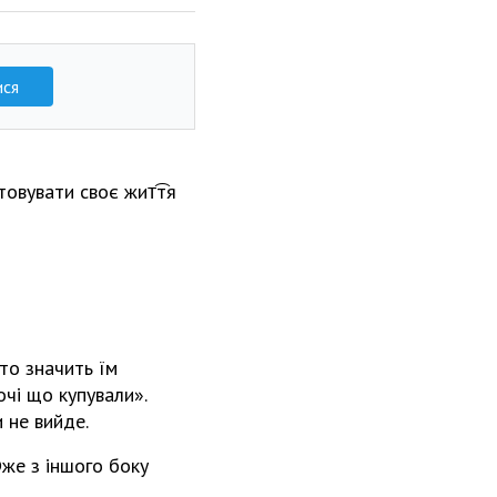
ися
товувати своє жит͡тя
то значить їм
очі що купували».
 не вийде.
же з іншого боку