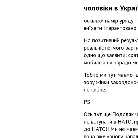
чоловіки в Украї
оскільки намір уряду -
виїхати і ґарантовано
На позитивний результ
реальністю: чого варт
одно що заявити: срат
мобилізація заради мо
Тобто ми тут маємо ѵід
зору жінки закордоно
потрібне.
PS
Ось тут ще Подоляк ч
не вступати в НАТО, 
до НАТО!! Ми не маєм
вона вже «знову напала