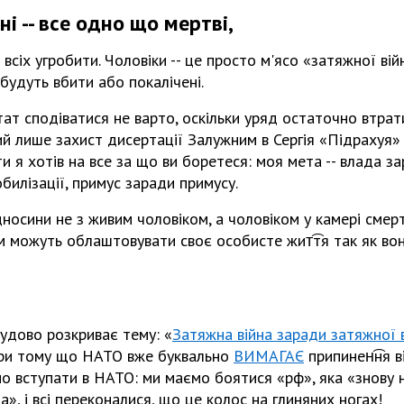
ні -- все одно що мертві,
- всіх угробити. Чоловіки -- це просто м'ясо «затяжної ві
 будуть вбити або покалічені.
ат сподіватися не варто, оскільки уряд остаточно втрати
ий лише захист дисертації Залужним в Сергія «Підрахуя» 
и я хотів на все за що ви боретеся: моя мета -- влада за
билізації, примус заради примусу.
носини не з живим чоловіком, а чоловіком у камері смертн
м можуть облаштовувати своє особисте жит͡тя так як во
удово розкриває тему: «
Затяжна війна заради затяжної в
при тому що НАТО вже буквально
ВИМАГАЄ
припинен͡ня в
о вступати в НАТО: ми маємо боятися «рф», яка «знову 
», і всі переконалися, що це колос на глиняних ногах!