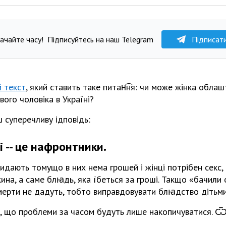
ачайте часу!
Підписуйтесь на наш Telegram
Підписат
й текст
, який ставить таке питан͡ня: чи може жінка облаш
ого чоловіка в Україні?
суперечливу ѵідповідь:
 -- це нафронтники.
идають томущо в них нема грошей і жінці потрібен секс, 
ина, а саме блꙗдь, яка їбеться за гроші. Такщо «бачили 
мерти не дадуть, тобто виправдовувати блꙗдство дітьми
, що проблеми за часом будуть лише накопичуватися. Ѿ