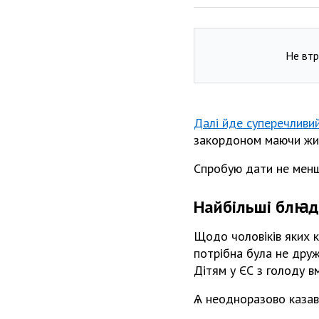
Не втр
Далі йде суперечливи
закордоном маючи жив
Спробую дати не менш 
Найбільші блꙗді
Щодо чоловіків яких к
потрібна була не друж
Дітям у ЄС з голоду в
Ѧ неодноразово казав