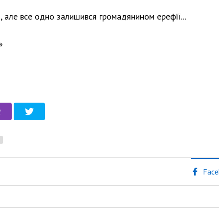
», але все одно залишився громадянином ерефії...
»
Face