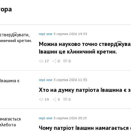
тора
repl one
3 серпня 2026 19:33
Можна науково точно стверд͡жува
Івашин це кλиничний кретин.
17
0
0
repl one
3 серпня 2026 11:33
Хто на думку патріота Івашина є 
19
0
0
repl one
3 серпня 2026 03:25
Чому патріот Івашин намагається