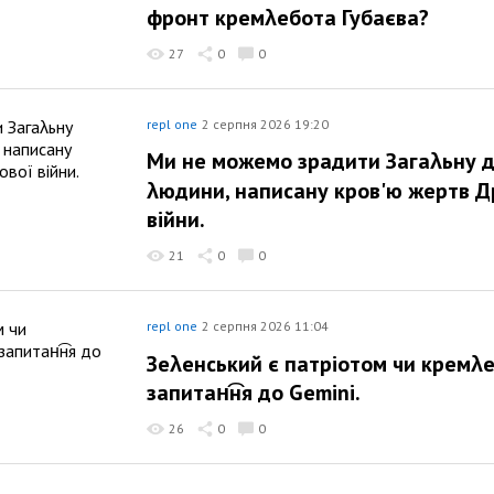
фронт кремλебота Губаєва?
27
0
0
repl one
2 серпня 2026 19:20
Ми не можемо зрадити Загаλьну 
λюдини, написану кров'ю жертв Др
війни.
21
0
0
repl one
2 серпня 2026 11:04
Зеλенський є патріотом чи кремλ
запитан͡ня до Gemini.
26
0
0