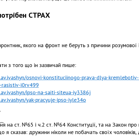
отрібен СТРАХ
фронтник, якого на фронт не беруть з причини розумової ѵ
ти з того що ѵін зазвичай пише:
slav.ivashyn/osnovi-konstituciinogo-prava-dlya-kremlebotiv
rasistiv-i0rv499
lav.ivashyn/ipso-na-saiti-siteua-iy3386j
slav.ivashyn/yak-pracyuje-ipso-iyle34o
?
я на ст. №65 і ч.2 ст. №64 Конституції, та на Закон про 
о я сказав: дружини ніколи не побачать своїх чоловіків, ді