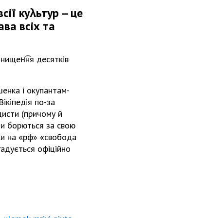
ії куλьтур -- це
ава всіх та
нищен͡ня десятків
енка і окупантам-
ікіпедія по-за
дисти (причому й
они борються за свою
ьки на «рф» «свобода
гадується офіційно