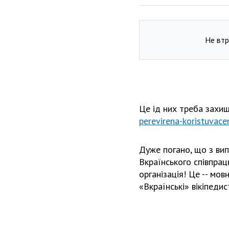
Не втр
Це ѵід них треба захи
perevirena-koristuvace
Дуже погано, що з ви
Вкраїнського співпрацю
організація! Це -- мов
«Вкраїнські» вікіпедист