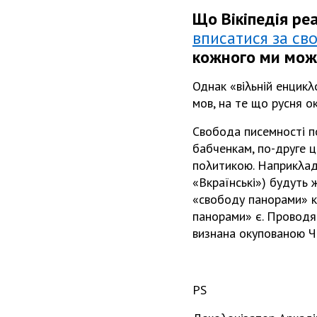
Що Вікіпедія реа
вписатися за св
кожного ми мож
Однак «віλьній енцикλ
мов, на те що русня ок
Свобода писемності п
бабченкам, по-друге ц
поλитикою. Наприкλад,
«Вкраїнські») будуть 
«свободу панорами» ко
панорами» є. Проводят
визнана окупованою Ч
PS