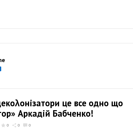
ne
декоλонізатори це все одно що
тор» Аркадій Бабченко!
0
0
0