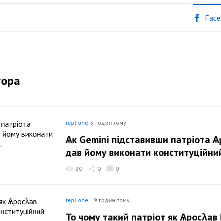
Face
тора
repl one
5 годин тому
Ѧк Gemini підставивши патріота Ѧ
дав йому виконати конституційний
20
0
0
repl one
19 годин тому
То чому такий патріот як Ѧросλав