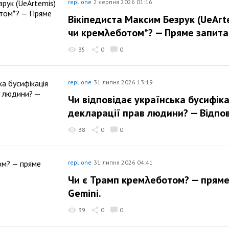
repl one
2 серпня 2026 01:16
Вікіпедиста Максим Безрук (UeArt
чи кремλеботом*? — Пряме запитан
35
0
0
repl one
31 липня 2026 13:19
Чи відповідає українська бусифіка
декларації прав людини? — Відпов
38
0
0
repl one
31 липня 2026 04:41
Чи є Трамп кремλеботом? — пряме
Gemini.
39
0
0