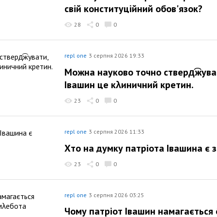
свій конституційний обов'язок?
28
0
0
repl one
3 серпня 2026 19:33
Можна науково точно стверд͡жува
Івашин це кλиничний кретин.
23
0
0
repl one
3 серпня 2026 11:33
Хто на думку патріота Івашина є 
23
0
0
repl one
3 серпня 2026 03:25
Чому патріот Івашин намагається