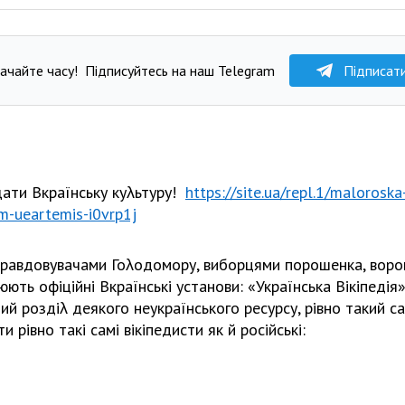
ачайте часу!
Підписуйтесь на наш Telegram
Підписат
щати Вкраїнську ку
λьтуру!
https://site.ua/repl.1/maloroska
m-ueartemis-i0vrp1j
правдовувачами Гоλодомору, виборцями порошенка, воро
ють офіційні Вкраїнські установи: «Українська Вікіпедія»
ний роздіλ деякого неукраїнського ресурсу, рівно такий са
и рівно такі самі вікіпедисти як й російські: