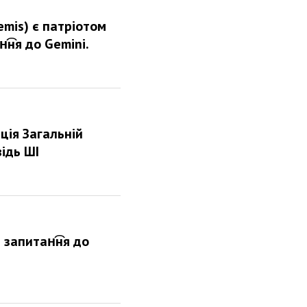
emis) є патріотом
͡ня до Gemini.
ція Загальній
ідь ШІ
 запитан͡ня до