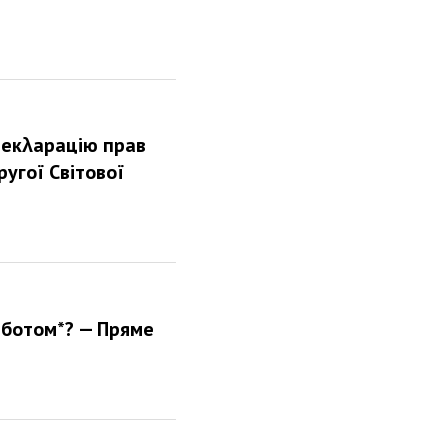
декλарацію прав
угої Світової
еботом*? — Пряме