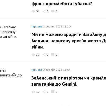
фронт кремλебота Губаєва?
31
0
0
repl one
2 серпня 2026 19:20
Ми не можемо зрадити Загаλьну 
λюдини, написану кров'ю жертв Др
війни.
27
0
0
repl one
2 серпня 2026 11:04
Зеλенський є патріотом чи кремλ
запитан͡ня до Gemini.
32
0
0