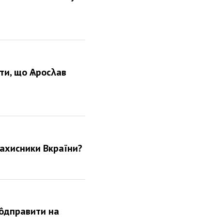
ти, що Ѧросλав
захисники Вкраїни?
 ôдправити на