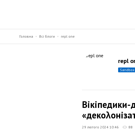
Головна
Всі блоги
repl one
repl o
sandbox
Вікіпедики-
«декоλоніза
29 лютого 2024 10:46
88