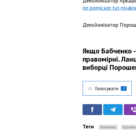
Декоλонізатор Аркаді
ne-pomicaje-tut-niyakix
Декоλонізатор Порош
Якщо Бабченко --
правомірні. Ланц
виборці Порошен
Голосувати
0
Теги
Політика
Суспіл