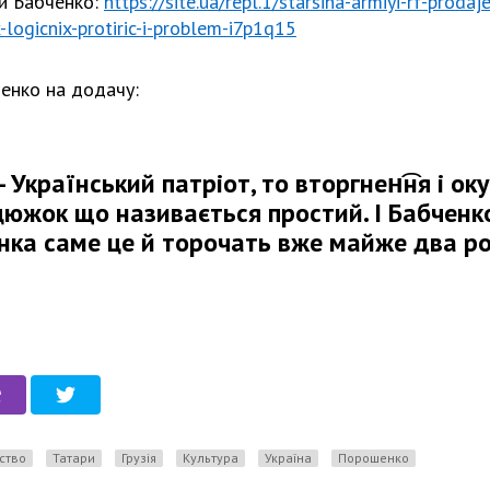
й Бабченко:
https://site.ua/repl.1/starsina-armiyi-rf-proda
-logicnix-protiric-i-problem-i7p1q15
енко на додачу:
 Український патріот, то вторгнен͡ня і ок
южок що називається простий. І Бабченко,
ка саме це й торочать вже майже два ро
ьство
Татари
Грузія
культура
Україна
порошенко