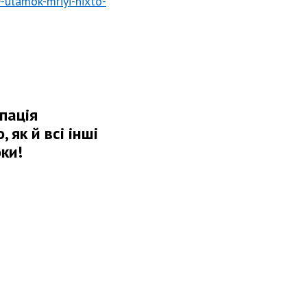
je-ulamok-mriyi-nixto-
упація
 як й всі інші
ки!