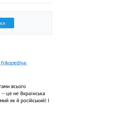
ися
-frikopediya-
гами всього
 -- це не Вкраїнська
мий як й російський! І