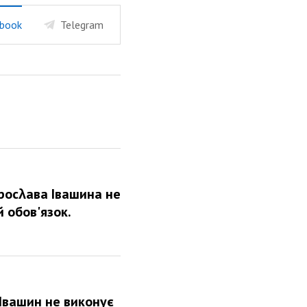
book
Telegram
росλава Івашина не
 обов'язок.
 Івашин не виконує