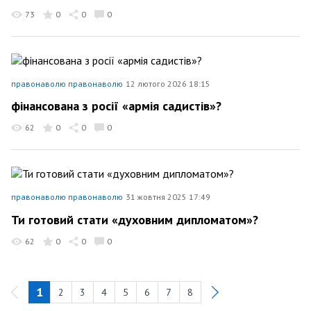
73
0
0
0
правонаволю правонаволю
12 лютого 2026 18:15
фінансована з росії «армія садистів»?
62
0
0
0
правонаволю правонаволю
31 жовтня 2025 17:49
Ти готовий стати «духовним дипломатом»?
62
0
0
0
1
2
3
4
5
6
7
8