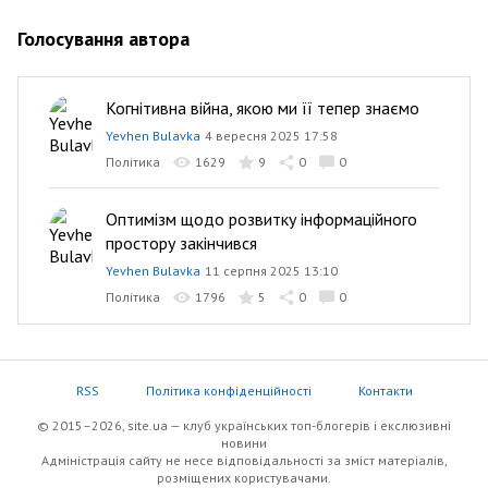
Голосування автора
Когнітивна війна, якою ми її тепер знаємо
Yevhen Bulavka
4 вересня 2025 17:58
Політика
1629
9
0
0
Оптимізм щодо розвитку інформаційного
простору закінчився
Yevhen Bulavka
11 серпня 2025 13:10
Політика
1796
5
0
0
RSS
Політика конфіденційності
Контакти
© 2015–2026, site.ua — клуб українських топ-блогерів i екслюзивнi
новини
Адміністрація сайту не несе відповідальності за зміст матеріалів,
розміщених користувачами.