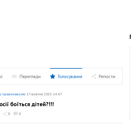
жі
Перегляди
Голосування
Репости
ю правонаволю
17 жовтня 2025 14:47
сії боїться дітей?!!!
0
0