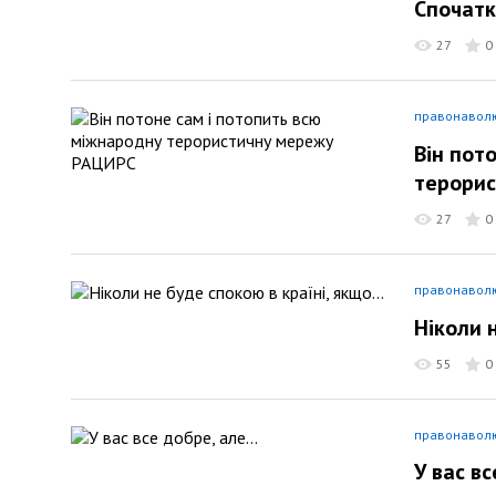
Спочатк
27
0
правонавол
Він пот
терори
27
0
правонавол
Ніколи н
55
0
правонавол
У вас вс