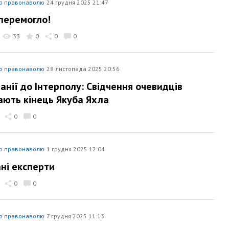
ю правонаволю
24 грудня 2025 21:47
перемогло!
33
0
0
0
ю правонаволю
28 листопада 2025 20:56
занії до Інтерполу: Свідчення очевидців
ють кінець Якуба Яхла
0
0
ю правонаволю
1 грудня 2025 12:04
ні експерти
0
0
ю правонаволю
7 грудня 2025 11:13