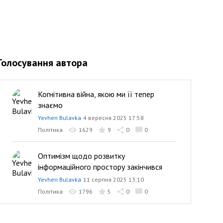
Голосування автора
Когнітивна війна, якою ми її тепер
знаємо
Yevhen Bulavka
4 вересня 2025 17:58
Політика
1629
9
0
0
Оптимізм щодо розвитку
інформаційного простору закінчився
Yevhen Bulavka
11 серпня 2025 13:10
Політика
1796
5
0
0