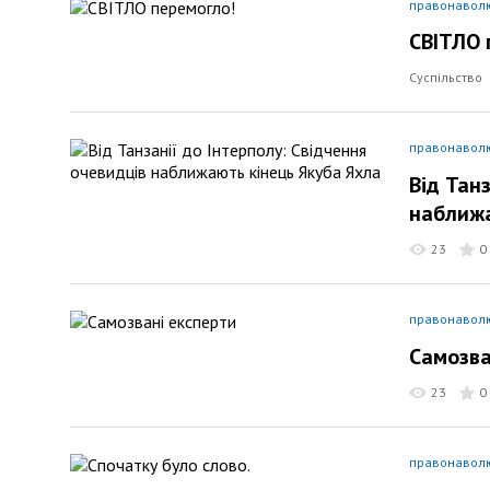
правонавол
СВІТЛО 
Суспільство
правонавол
Від Тан
наближа
23
0
правонавол
Самозва
23
0
правонавол