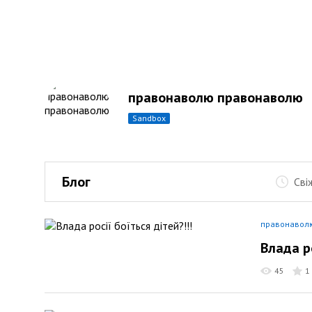
правонаволю правонаволю
sandbox
Блог
Сві
правонавол
Влада ро
45
1