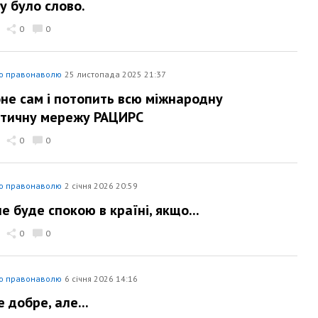
у було слово.
0
0
ю правонаволю
25 листопада 2025 21:37
оне сам і потопить всю міжнародну
стичну мережу РАЦИРС
0
0
ю правонаволю
2 січня 2026 20:59
е буде спокою в країні, якщо...
0
0
ю правонаволю
6 січня 2026 14:16
е добре, але...