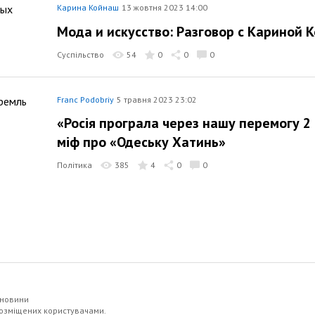
Карина Койнаш
13 жовтня 2023 14:00
Мода и искусство: Разговор с Кариной
Суспільство
54
0
0
0
Franc Podobriy
5 травня 2023 23:02
«Росія програла через нашу перемогу 2
міф про «Одеську Хатинь»
Політика
385
4
0
0
 новини
 розміщених користувачами.