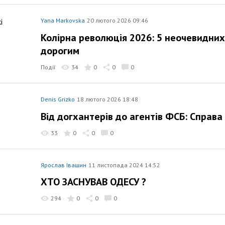
Yana Markovska
20 лютого 2026 09:46
Колірна революція 2026: 5 неочевидних
дорогим
Події
34
0
0
0
Denis Grizko
18 лютого 2026 18:48
Від догхантерів до агентів ФСБ: Справа
33
0
0
0
Ярослав Івашин
11 листопада 2024 14:52
ХТО ЗАСНУВАВ ОДЕСУ ?
294
0
0
0